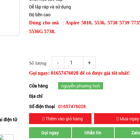
Dễ lắp ráp và sử dụng
Độ bền cao
:
Dùng cho mã
Aspire 5810, 5536, 5738 5739 77
5536G 5738.
-
+
Số lượng
Gọi ngay: 01657476028 để có được giá tốt nhất!
Cửa hàng
nguyễn phương linh
Địa chỉ
Số điện thoại
01657476028
Thêm vào giỏ hàng
Mua ngay
i điện tử
Gọi ngay
Nhắn tin
Zal