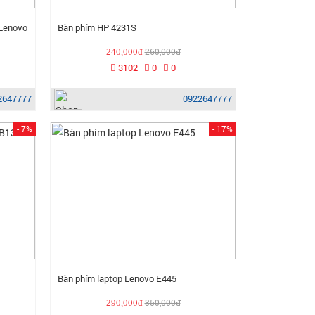
 Lenovo
Bàn phím HP 4231S
260,000đ
240,000đ
3102
0
0
2647777
0922647777
- 7%
- 17%
Bàn phím laptop Lenovo E445
350,000đ
290,000đ