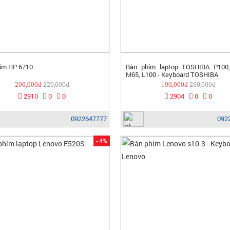
ím HP 6710
Bàn phím laptop TOSHIBA P100,
M65, L100 - Keyboard TOSHIBA
220,000đ
260,000đ
200,000đ
190,000đ
2910
0
0
2904
0
0
0922647777
092
- 4%