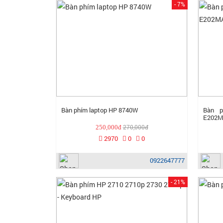
- 7%
Bàn phím laptop HP 8740W
Bàn p
E202M
270,000đ
250,000đ
2970
0
0
0922647777
- 21%