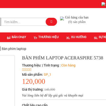
Giỏ hàng của bạn
(
0
) sản phẩm
BÁN CHẠY
THƯƠNG HIỆU
XU HƯỚNG
SỰ K
Bàn phím laptop
BÀN PHÍM LAPTOP ACERASPIRE 5738
Thương hiệu: | Tình trạng :
Còn hàng
Mã sản phẩm:
SP_1
120,000
Giá thị trường:
140,000
Vui lòng liên hệ để lấy giá gốc và khuyến mại
Chất liệu cao cấp