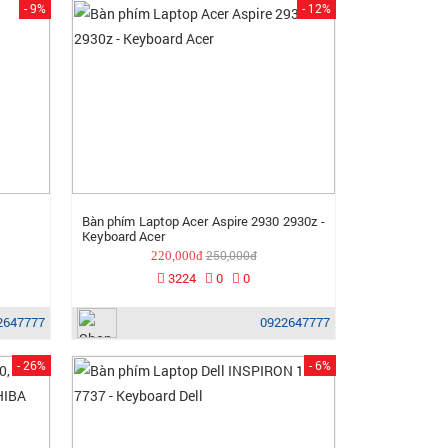
- 9%
- 12%
Bàn phím Laptop Acer Aspire 2930 2930z -
Keyboard Acer
250,000đ
220,000đ
3224
0
0
2647777
0922647777
- 26%
- 6%