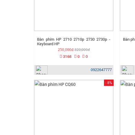
Bàn phím HP 2710 2710p 2730 2730p -
Bàn ph
Keyboard HP
320,000đ
250,000đ
3168
0
0
0922647777
- 8%