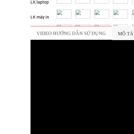
LK laptop
LK máy in
Phụ kiện PC
VIDEO HƯỚNG DẪN SỬ DỤNG
MÔ TẢ