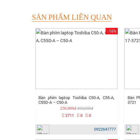
SẢN PHẨM LIÊN QUAN
- 16%
Bàn phím laptop Toshiba C50-A, C55-A,
Bàn Ph
C55D-A – C50-A
3721
300,000đ
250,000đ
2711
0
0
0922647777