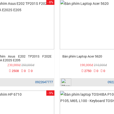
- 8%
hím Asus E202 TP201S F202E
Bàn phím Laptop Acer 5620
A E202S E205
250,000đ
210,000đ
230,000đ
190,000đ
2508
0
0
2750
0
0
0922647777
092
- 9%