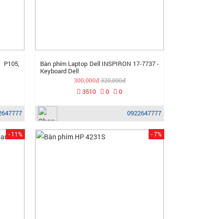
 P105,
Bàn phím Laptop Dell INSPIRON 17-7737 -
Keyboard Dell
320,000đ
300,000đ
3510
0
0
2647777
0922647777
- 11%
- 7%