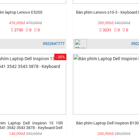
ím laptop Lenovo E520S
Bàn phím Lenovo s10-3 - Keyboard
470,000đ
340,000đ
450,000đ
300,000đ
2730
0
0
3231
0
0
0922647777
092
- 30%
hím Laptop Dell Inspiron 15 15R
Bàn phím Laptop Dell Inspiron B130
541 3542 3543 3878 - Keyboard Dell
200,000đ
280,000đ
140,000đ
260,000đ