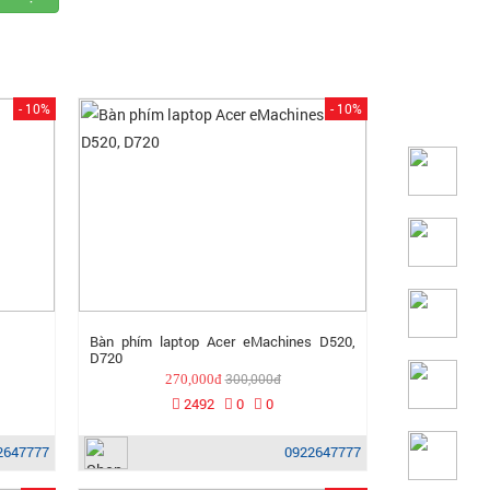
- 10%
- 10%
Bàn phím laptop Acer eMachines D520,
D720
300,000đ
270,000đ
2492
0
0
2647777
0922647777