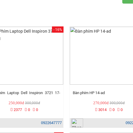
- 16%
ím Laptop Dell Inspiron 3721 17-
Bàn phím HP 14-ad
300,000đ
300,000đ
250,000đ
270,000đ
2377
0
0
3014
0
0
0922647777
092