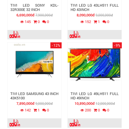
TIVI LED SONY KDL-
TIVI LED LG 43LH511 FULL
32R300E 32 INCH
HD 43INCH
6,690,000đ
8,090,000đ
7,900,000đ
9,000,000đ
145
0
0
152
1
0
- 12%
- 9%
TIVI LED SAMSUNG 43 INCH
TIVI LED LG 49LH511 FULL
43K5100
HD 49INCH
7,890,000đ
10,890,000đ
9,000,000đ
12,000,000đ
142
1
0
200
0
0