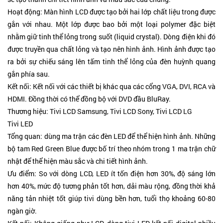
Hoạt động: Màn hình LCD được tạo bởi hai lớp chất liệu trong được
gắn với nhau. Một lớp được bao bởi một loại polymer đặc biệt
nhằm giữ tinh thể lỏng trong suốt (liquid crystal). Dòng điện khi đó
được truyền qua chất lỏng và tạo nên hình ảnh. Hình ảnh được tạo
ra bởi sự chiếu sáng lên tấm tinh thể lỏng của đèn huỳnh quang
gắn phía sau.
Kết nối: Kết nối với các thiết bị khác qua các cổng VGA, DVI, RCA và
HDMI. Đồng thời có thể đồng bộ với DVD đầu BluRay.
Thương hiệu: Tivi LCD Samsung, Tivi LCD Sony, Tivi LCD LG
Tivi LED
Tổng quan: dùng ma trận các đèn LED để thể hiện hình ảnh. Những
bộ tam Red Green Blue được bố trí theo nhóm trong 1 ma trận chữ
nhật để thể hiện màu sắc và chi tiết hình ảnh.
Ưu điểm: So với dòng LCD, LED ít tốn điện hơn 30%, độ sáng lớn
hơn 40%, mức độ tương phản tốt hơn, dải màu rộng, đồng thời khả
năng tản nhiệt tốt giúp tivi dùng bền hơn, tuổi thọ khoảng 60-80
ngàn giờ.