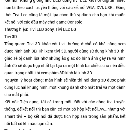
Kết nối: Không giống như LCD, dòng tivi LED kết nối digital nhiều
hơn là theo cách truyền thống với các kết nối VGA, DVI, USB… Đồng
thời Tivi Led cũng là một lựa chọn thú vị dành cho bạn khi muốn
kết nối với các đầu máy chơi game Console
Thương hiệu: Tivi LED Sony, Tivi LED LG
Tivi 3D
Tổng quan: Tivi 3D khác với tivi thường ở chỗ có khả năng xem
được hình ảnh 3D. Khi xem tivi 3D, người dùng sử dụng kính 3D, thị
giác sẽ bị đánh lừa nhờ những ảo giác do hình ảnh gây ra và hình
ảnh đó sẽ được hợp nhất lại tạo ra một hình ba chiều, cho nên điều
quan trọng nhất khi xem phim 3D kính là kính 3D.
Nguyên lý hoạt động: màn hình sẽ hiển thị nội dung 3D được phát
cùng lúc hai khung hình, một khung dành cho mắt trái và một dành
cho mắt phải.
Kết nối: Tiện dụng, tất cả trong một. Đối với các dòng tivi truyền
thống, để kết nối thì bạn cần có một bộ hộp kết nối..vv… nhưng với
smart tivi – bộ kết nối đã được tích hợp sẵn trong sản phẩm, kết
nối bất cứ khi nào bạn cần.