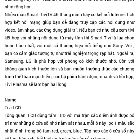
nhìn rộng hơn.
Nhiều mẫu Smart TiviTV 4K thông minh hay có kết nối Internet tích
hợp kết nối mạng giúp bạn dễ dàng truy cập các nội dung như
video, âm nhạc, các ứng dụng giải trí. Nếu bạn có nhu cầu xem tivi
kết hợp với những nội dung từ máy tính thì Smart Tivi là lựa chọn
hoàn hảo nhất, với một số thương hiệu nổi tiếng như Sony. Với ,
bạn có cảm giác tương tự như trải nghiệm trọng rạp hát. Ngoài ra,
Samsung, LG là phù hợp với phòng có kích thước nhỏ. Còn với
không gian kích thước lớn và bạn muốn thưởng thức các chương
trình thể thao mạo hiểm, các bộ phim hành động nhanh và hồi hộp,
Tivi Plasma sẽ làm bạn hài lòng.
Name
Tivi LCD
Tổng quan: LCD dùng tấm LCD với ma trận các điểm ảnh được bố
trí như những ô cửa sổ nhỏ nằm sát nhau, mỗi ô này lọc 1 màu sắc
nhất định trong bộ tam red, green, blue. Tập hợp các ô cửa sổ này
sẽ tạo thành chi tiết hình ảnh và màu sắc của chúng.