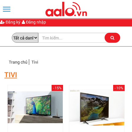
Đăng ký
Đăng nhập
Trang chủ
Tivi
TIVI
- 15%
- 10%