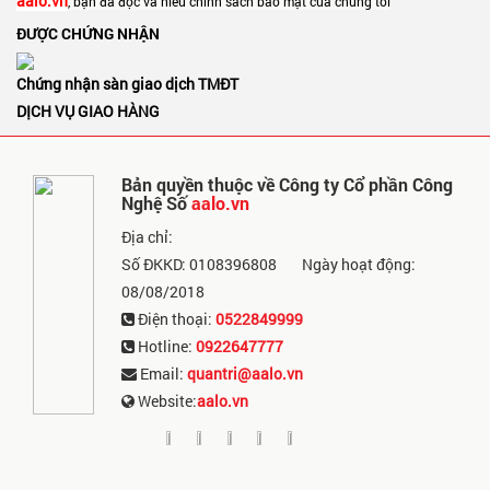
aalo.vn
, bạn đã đọc và hiểu chính sách bảo mật của chúng tôi
ĐƯỢC CHỨNG NHẬN
Chứng nhận sàn giao dịch TMĐT
DỊCH VỤ GIAO HÀNG
Bản quyền thuộc về Công ty Cổ phần Công
Nghệ Số
aalo.vn
Địa chỉ:
Số ĐKKD: 0108396808
Ngày hoạt động:
08/08/2018
Điện thoại:
0522849999
Hotline:
0922647777
Email:
quantri@aalo.vn
Website:
aalo.vn