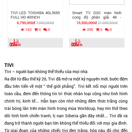
TIVI LED TOSHIBA 40L3650
Smart TV DSC màn hình
FULL HD 40INCH
cong độ phân giải 4K -
Android TV
6,790,000đ
15,500,000đ
7,000,000đ
21,000,000đ
163
0
0
295
0
0
TIVI
Tivi – người bạn không thể thiếu của mọi nhà
Ra đời từ đầu thế kỷ 20, Tivi đã mở ra một kỷ nguyên mới, bước đệm
đầu tiên tiến về một “ thế giới phẳng”. Tivi kết nối mọi người trên
toàn cầu, đem đến thông tin tri thức nhân loại cũng như tình hình
chính trị, kinh tế…. Hẳn bạn còn nhớ những đêm thức trắng cùng
trái bóng lăn trên màn hình trong mùa Worldcup, hay nín thở theo
dõi tình hình chiến tranh, tị nạn Siberia gần đây nhất…. Tivi đã và
đang trở thành người bạn lớn không thể thiếu đối với mọi gia đình.
Từ giai đoạn của những chiếc tivi đen trắng, hộp nâu đỏ cho đến