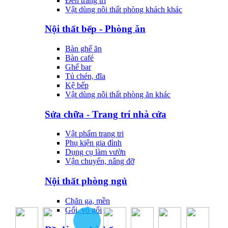
Đèn trang trí
Vật dùng nôi thất phòng khách khác
Nội thất bếp - Phòng ăn
Bàn ghế ăn
Bàn café
Ghế bar
Tủ chén, đĩa
Kệ bếp
Vật dùng nôi thất phòng ăn khác
Sửa chữa - Trang trí nhà cửa
Vật phẩm trang tri
Phụ kiện gia đình
Dụng cụ làm vườn
Vận chuyển, nâng đỡ
Nội thất phòng ngủ
Chăn ga, mền
Gối, vỏ gối