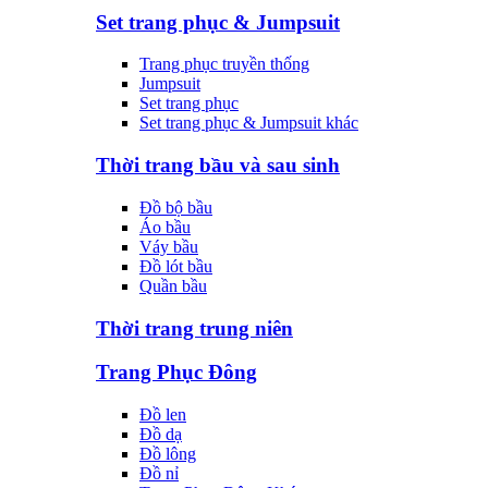
Set trang phục & Jumpsuit
Trang phục truyền thống
Jumpsuit
Set trang phục
Set trang phục & Jumpsuit khác
Thời trang bầu và sau sinh
Đồ bộ bầu
Áo bầu
Váy bầu
Đồ lót bầu
Quần bầu
Thời trang trung niên
Trang Phục Đông
Đồ len
Đồ dạ
Đồ lông
Đồ nỉ