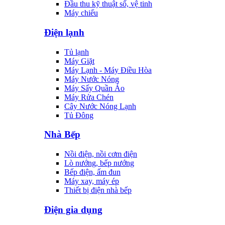
Đầu thu kỹ thuật số, vệ tinh
Máy chiếu
Điện lạnh
Tủ lạnh
Máy Giặt
Máy Lạnh - Máy Điều Hòa
Máy Nước Nóng
Máy Sấy Quần Áo
Máy Rửa Chén
Cây Nước Nóng Lạnh
Tủ Đông
Nhà Bếp
Nồi điện, nồi cơm điện
Lò nướng, bếp nướng
Bếp điện, ấm đun
Máy xay, máy ép
Thiết bị điện nhà bếp
Điện gia dụng