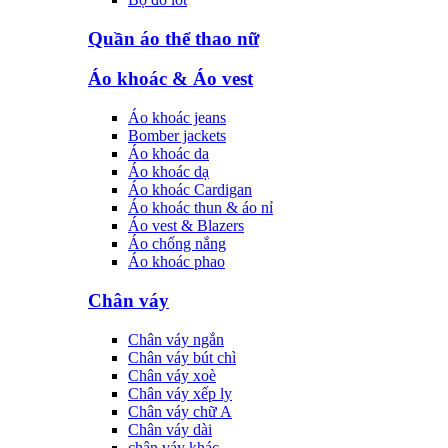
Quần áo thể thao nữ
Áo khoác & Áo vest
Áo khoác jeans
Bomber jackets
Áo khoác da
Áo khoác dạ
Áo khoác Cardigan
Áo khoác thun & áo nỉ
Áo vest & Blazers
Áo chống nắng
Áo khoác phao
Chân váy
Chân váy ngắn
Chân váy bút chì
Chân váy xoè
Chân váy xếp ly
Chân váy chữ A
Chân váy dài
chân váy khác