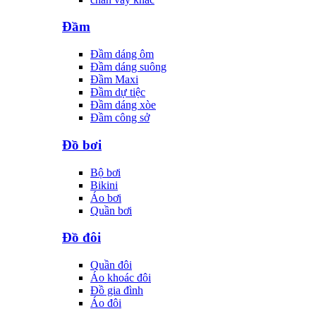
Đầm
Đầm dáng ôm
Đầm dáng suông
Đầm Maxi
Đầm dự tiệc
Đầm dáng xòe
Đầm công sở
Đồ bơi
Bộ bơi
Bikini
Áo bơi
Quần bơi
Đồ đôi
Quần đôi
Áo khoác đôi
Đồ gia đình
Áo đôi