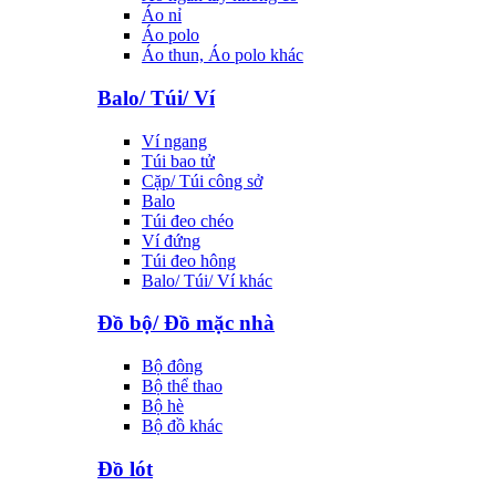
Áo nỉ
Áo polo
Áo thun, Áo polo khác
Balo/ Túi/ Ví
Ví ngang
Túi bao tử
Cặp/ Túi công sở
Balo
Túi đeo chéo
Ví đứng
Túi đeo hông
Balo/ Túi/ Ví khác
Đồ bộ/ Đồ mặc nhà
Bộ đông
Bộ thể thao
Bộ hè
Bộ đồ khác
Đồ lót