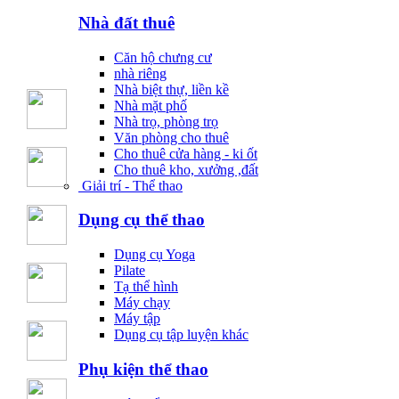
Nhà đất thuê
Căn hộ chưng cư
nhà riêng
Nhà biệt thự, liền kề
Nhà mặt phố
Nhà trọ, phòng trọ
Văn phòng cho thuê
Cho thuê cửa hàng - ki ốt
Cho thuê kho, xưởng ,đất
Giải trí - Thể thao
Dụng cụ thể thao
Dụng cụ Yoga
Pilate
Tạ thể hình
Máy chạy
Máy tập
Dụng cụ tập luyện khác
Phụ kiện thể thao