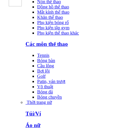
Nón thể thao
Đồng hồ thể thao
Mắt kính thể thao
Khăn thể thao
Phụ kiện bóng rổ
Phụ kiện tập gym
Phụ kiện thể thao khác
Các môn thể thao
Tennis
Bóng bàn
Cầu lông
Bơi lội
Golf
Patin, ván trượt
Võ thuật
Bóng đá
Bóng chuyền
Thời trang nữ
Túi/Ví
Áo nữ