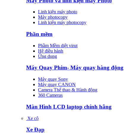
Máy Photo và linh kiện máy Photo
Linh kiện máy photo
Máy photocopy
Linh kiện máy photocopy
Phần mềm
Phầm Mềm diệt virut
Hệ điều hành
Ứng dụng
Máy Quay Phim- Máy quay hàng động
Máy quay Sony
Máy quay CANON
Camera Thể thao & Hành động
360 Cameras
Màn Hình LCD laptop chính hãng
Xe cộ
Xe Đạp