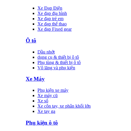
Xe Đạp Điện
Xe đạp địa hình
Xe đạp trẻ em
Xe đạp thể thao
Xe đạp Fixed gear
Ô tô
Dầu nhớt
dụng cụ & thiết bị ô tô
Phụ tùng & thiết bị ô tô
Vô lăng và phụ kiện
Xe Máy
Phụ kiện xe máy
Xe máy cũ
Xe số
Xe côn tay, xe phân khối lớn
Xe tay ga
Phụ kiện ô tô