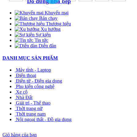
Đồ dùng nhà bếp
Khuyến mại
Bán chạy
Thương hiệu
Xu hướng
Sự kiện
Tin tức
Diễn đàn
DANH MỤC SẢN PHẨM
Máy tính - Laptop
Điện thoại
Điện tử - Điện gia dụng
Phụ kiện công nghệ
Xe cộ
Nhà Đất
Giải trí - Thể thao
Thời trang nữ
Thời trang nam
Nội ngoại thất - Đồ gia dụng
Giỏ hàng của bạn