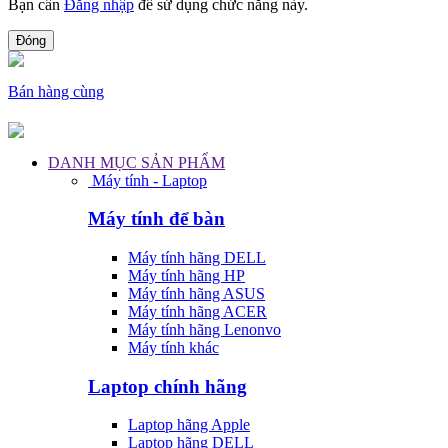
Bạn cần
Đăng nhập
để sử dụng chức năng này.
Đóng
Bán hàng cùng
DANH MỤC SẢN PHẨM
Máy tính - Laptop
Máy tính để bàn
Máy tính hãng DELL
Máy tính hãng HP
Máy tính hãng ASUS
Máy tính hãng ACER
Máy tính hãng Lenonvo
Máy tính khác
Laptop chính hãng
Laptop hãng Apple
Laptop hãng DELL