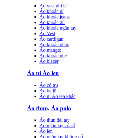
Áo vest ghi lê
Áo khoác nỉ
Áo khoác jeans
Áo khoác dù
Áo khoác ngắn tay
Áo Vest
Áo cardigan
Áo khoác phao
Áo mangto
Áo khoác nhẹ
Áo blazer
Áo nỉ Áo len
Áo cổ trụ
Áo ba lỗ
Áo nỉ Áo len khác
Áo thun, Áo polo
Áo thun dài tay
Áo ngắn tay có cổ
Áo len
Áo ngắn tay không cổ