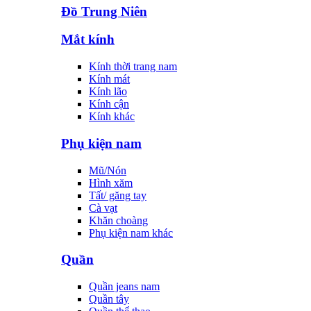
Đồ Trung Niên
Mắt kính
Kính thời trang nam
Kính mát
Kính lão
Kính cận
Kính khác
Phụ kiện nam
Mũ/Nón
Hình xăm
Tất/ găng tay
Cà vạt
Khăn choàng
Phụ kiện nam khác
Quần
Quần jeans nam
Quần tây