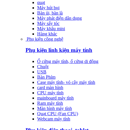
quạt
Máy hút bụi
Bàn ủi, bàn là
Máy phát điện dân dụng
Máy sấy tóc
Máy khâu mini
Hàng khác
Phụ kiện công nghệ
Phụ kiện linh kiện máy tính
Ổ cứng máy tính, ổ cứng di động
Chuột
USB
Bàn Phím
Case máy tính- vỏ cây máy tính
card màn hình
CPU máy tính
mainboard máy tính
Ram máy tính
Màn hình máy tính
Quạt CPU (Fan CPU)
Webcam máy tính