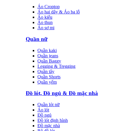
Áo Croptop
Áo hai dây & Áo ba lỗ
Áo kiểu
Áo thun
Áo sơ mi
Quần nữ
Quần kaki
Quần jeans
Quần Baggy
Legging & Tregging
Quần tây
Quần Shorts
Quần yếm
Đồ lót, Đồ ngủ & Đồ mặc nhà
Quần lót nữ
Áo lót
Đồ ngủ
Đồ lót định hình
Đồ mặc nhà
Bộ đồ lót