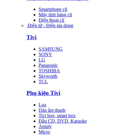
Smartphone cũ
Máy tính bảng cũ
Điện thoại cũ
Điện tử - Điện gia dụng
Tivi
SAMSUNG
SONY
LG
Panasonic
TOSHIBA
Skyworth
TCL
Phụ kiện Tivi
Loa
Dàn âm thanh
Tivi box, smart box
Đầu CD, DVD, Karaoke
Amply
Micro