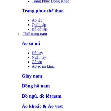
Trang Phục Đông Khác
Trang phục thể thao
Áo tập
Quần tập
Bộ đồ tập
Thời trang nam
Áo sơ mi
Dài tay
Ngắn tay
Cổ tàu
Áo sơ mi khác
Giày nam
Đồng hồ nam
Đồ ngủ, đồ lót nam
Áo khoác & Áo vest