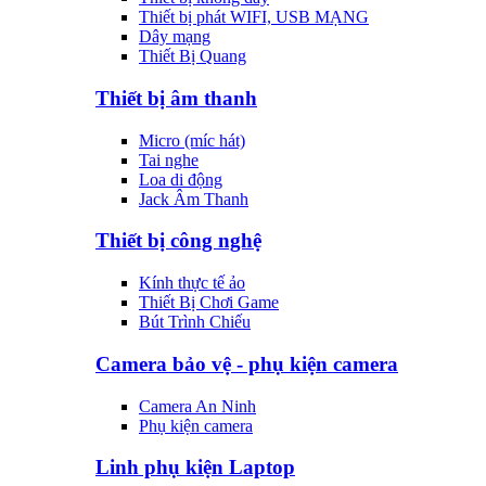
Thiết bị phát WIFI, USB MẠNG
Dây mạng
Thiết Bị Quang
Thiết bị âm thanh
Micro (míc hát)
Tai nghe
Loa di động
Jack Âm Thanh
Thiết bị công nghệ
Kính thực tế ảo
Thiết Bị Chơi Game
Bút Trình Chiếu
Camera bảo vệ - phụ kiện camera
Camera An Ninh
Phụ kiện camera
Linh phụ kiện Laptop