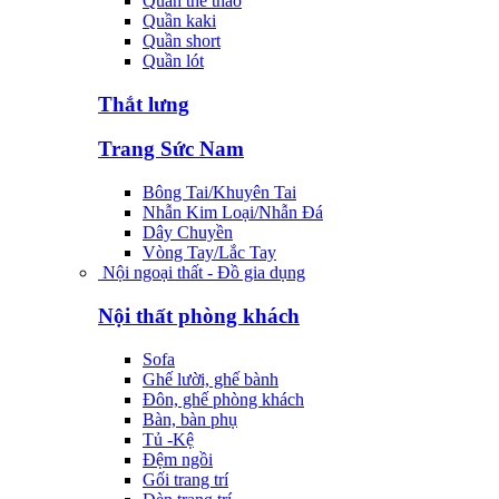
Quần thể thao
Quần kaki
Quần short
Quần lót
Thắt lưng
Trang Sức Nam
Bông Tai/Khuyên Tai
Nhẫn Kim Loại/Nhẫn Đá
Dây Chuyền
Vòng Tay/Lắc Tay
Nội ngoại thất - Đồ gia dụng
Nội thất phòng khách
Sofa
Ghế lười, ghế bành
Đôn, ghế phòng khách
Bàn, bàn phụ
Tủ -Kệ
Đệm ngồi
Gối trang trí