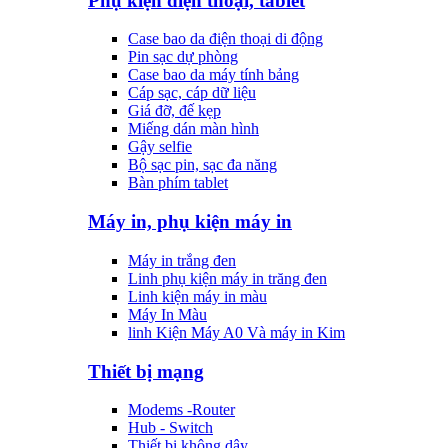
Phụ kiện điện thoại, tablet
Case bao da điện thoại di động
Pin sạc dự phòng
Case bao da máy tính bảng
Cáp sạc, cáp dữ liệu
Giá đỡ, đế kẹp
Miếng dán màn hình
Gậy selfie
Bộ sạc pin, sạc đa năng
Bàn phím tablet
Máy in, phụ kiện máy in
Máy in trắng đen
Linh phụ kiện máy in trăng đen
Linh kiện máy in màu
Máy In Màu
linh Kiện Máy A0 Và máy in Kim
Thiết bị mạng
Modems -Router
Hub - Switch
Thiết bị không dây