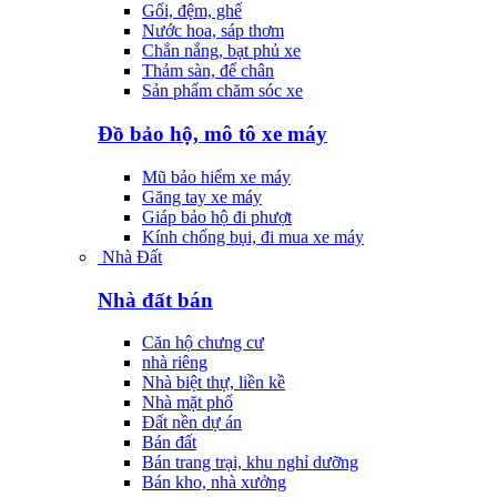
Gối, đệm, ghế
Nước hoa, sáp thơm
Chắn nắng, bạt phủ xe
Thảm sàn, để chân
Sản phẩm chăm sóc xe
Đồ bảo hộ, mô tô xe máy
Mũ bảo hiểm xe máy
Găng tay xe máy
Giáp bảo hộ đi phượt
Kính chống bụi, đi mua xe máy
Nhà Đất
Nhà đất bán
Căn hộ chưng cư
nhà riêng
Nhà biệt thự, liền kề
Nhà mặt phố
Đất nền dự án
Bán đất
Bán trang trại, khu nghỉ dưỡng
Bán kho, nhà xưởng