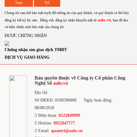
Nam
Nữ
Chúng tôi cam kết bảo mật tuyệt đối thông tin của quý khách, và quý khách có thể hủy
aalo.vn
đăng ký bất kỳ lúc nào . Bằng việc đăng ký nhận khuyến mãi từ
, bạn đã đọc
và hiểu chính sách bảo mật của chúng tôi
ĐƯỢC CHỨNG NHẬN
Chứng nhận sàn giao dịch TMĐT
DỊCH VỤ GIAO HÀNG
Bản quyền thuộc về Công ty Cổ phần Công
Nghệ Số
aalo.vn
Địa chỉ:
Số ĐKKD: 0108396808
Ngày hoạt động:
08/08/2018
Điện thoại:
0522849999
Hotline:
0922647777
Email:
quantri@aalo.vn