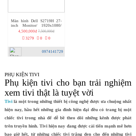
Màn hình Dell S2719H 27-
inch Monitor/ 1920x1080/
Audio-out/ 2xHDMI/ USB/
4,500,000đ
7,500,000đ
LED/ IPS (43D161) - aalo.vn
3279
0
0
0974141729
PHỤ KIỆN TIVI
Phụ kiện tivi cho bạn trải nghiệm
xem tivi thật là tuyệt vời
Tivi
là một trong những thiết bị công nghệ được ưa chuộng nhất
hiện nay, hầu hết những gia đình hiện đại đều có trang bị một
chiếc tivi trong nhà để dễ bề theo dõi những kênh được phát
trên truyền hình. Tivi hiện nay đang được cải tiến mạnh mẽ hơn
bao giờ hết, từ những chiếc tivi trắng đen cho đến những tivi