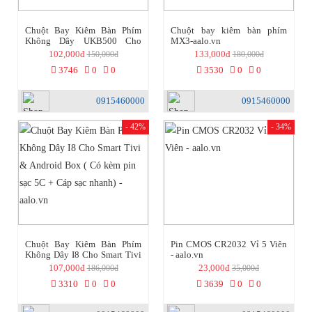
Chuột Bay Kiêm Bàn Phím
Chuột bay kiêm bàn phím
Không Dây UKB500 Cho
MX3-aalo.vn
Smart Tivi & Android Box
102,000đ
133,000đ
150,000đ
180,000đ
3746
0
0
3530
0
0
0915460000
0915460000
- 42%
- 34%
Chuột Bay Kiêm Bàn Phím
Pin CMOS CR2032 Vỉ 5 Viên
Không Dây I8 Cho Smart Tivi
- aalo.vn
& Android Box ( Có kèm pin
107,000đ
23,000đ
186,000đ
35,000đ
sạc 5C + Cáp sạc nhanh) -
3310
0
0
3639
0
0
aalo.vn