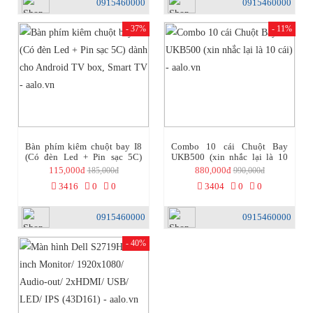
0915460000
0915460000
- 37%
- 11%
Bàn phím kiêm chuột bay I8
Combo 10 cái Chuột Bay
(Có đèn Led + Pin sạc 5C)
UKB500 (xin nhắc lại là 10
dành cho Android TV box,
cái) - aalo.vn
115,000đ
880,000đ
185,000đ
990,000đ
Smart TV - aalo.vn
3416
0
0
3404
0
0
0915460000
0915460000
- 40%