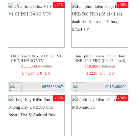
- 10%
- 20%
ĐẦU Smart Box VTV GO V1
Bàn phím kiêm chuột bay
CHÍNH HÃNG VTV
UKB 500 FRO (Có đèn Led)
dành cho Android TV box,
850,000đ
119,000đ
945,000đ
150,000đ
Smart TV
4257
0
0
3220
0
0
0975668987
0915460000
- 32%
- 26%