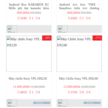
Android Box KARABOX K1
Android tivi box VMX -
Miễn phí hát karaoke thỏa
Smartbox biến tivi thường
thích
thành TV thông minh(Vàng)
600,000đ
600,000đ
650,000đ
990,000đ
5185
1
0
4565
1
0
- 26%
- 27%
Máy chiếu Sony VPL-DX220
Máy Chiếu Sony VPL-DX240
11,000,000đ
13,000,000đ
15,000,000đ
18,000,000đ
4055
1
0
3743
0
0
0835259000
0835259000