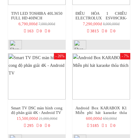
TIVI LED TOSHIBA 40L3650
ĐIỀU HÒA 1 CHIỀU
FULL HD 40INCH
ELECTROLUX ESV09CRK-
A3I 9.000BTU
6,790,000đ
7,290,000đ
7,000,000đ
8,000,000đ
163
0
0
3815
0
0
- 26%
- 7%
Smart TV DSC màn hình cong
Android Box KARABOX K1
độ phân giải 4K - Android TV
Miễn phí hát karaoke thỏa
thích
15,500,000đ
600,000đ
21,000,000đ
650,000đ
295
0
0
5185
1
0