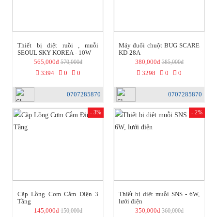
Thiết bị diệt ruồi , muỗi
Máy đuổi chuột BUG SCARE
SEOUL SKY KOREA - 10W
KD-28A
565,000đ
380,000đ
570,000đ
385,000đ
3394
0
0
3298
0
0
0707285870
0707285870
- 3%
- 2%
Cặp Lồng Cơm Cắm Điện 3
Thiết bị diệt muỗi SNS - 6W,
Tầng
lưới điện
145,000đ
350,000đ
150,000đ
360,000đ