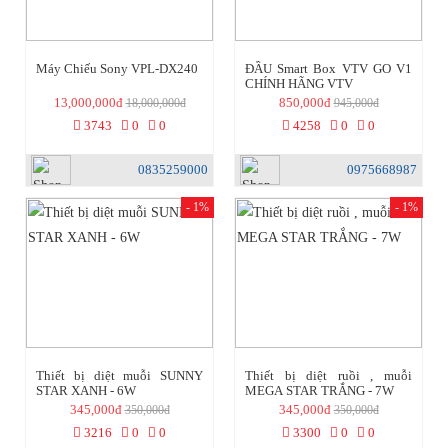
Máy Chiếu Sony VPL-DX240
ĐẦU Smart Box VTV GO V1
CHÍNH HÃNG VTV
13,000,000đ
850,000đ
18,000,000đ
945,000đ
3743
0
0
4258
0
0
0835259000
0975668987
- 1%
- 1%
Thiết bị diệt muỗi SUNNY
Thiết bị diệt ruồi , muỗi
STAR XANH - 6W
MEGA STAR TRẮNG - 7W
345,000đ
345,000đ
350,000đ
350,000đ
3216
0
0
3300
0
0