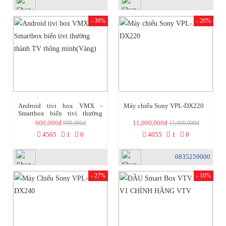
- 39%
- 26%
Android tivi box VMX -
Máy chiếu Sony VPL-DX220
Smartbox biến tivi thường
thành TV thông minh(Vàng)
600,000đ
11,000,000đ
990,000đ
15,000,000đ
4565
1
0
4055
1
0
0835259000
- 27%
- 10%