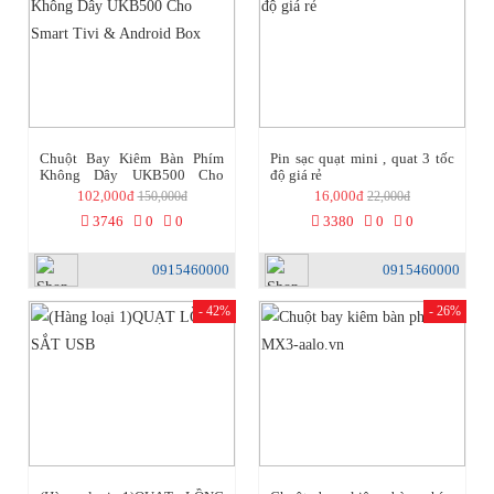
Chuột Bay Kiêm Bàn Phím
Pin sạc quạt mini , quat 3 tốc
Không Dây UKB500 Cho
độ giá rẻ
Smart Tivi & Android Box
102,000đ
16,000đ
150,000đ
22,000đ
3746
0
0
3380
0
0
0915460000
0915460000
- 42%
- 26%