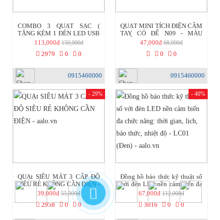
COMBO 3 QUẠT SẠC (
QUẠT MINI TÍCH ĐIỆN CẦM
TẶNG KÈM 1 ĐÈN LED USB
TAY CÓ ĐẾ N09 - MÀU
XINH XẮN) - aalo.vn
NGẪU NHIÊN ( pin cực khỏe -
113,000đ
47,000đ
150,000đ
68,000đ
hàng loại tốt) - aalo.vn
2979
0
0
0
0
0915460000
0915460000
- 29%
- 40%
QUẠt SIÊU MÁT 3 CẤP ĐỘ
Đồng hồ báo thức kỹ thuật số
SIÊU RẺ KHÔNG CẦN ĐIỆN -
với đèn LED nền cảm biến đa
aalo.vn
chức năng: thời gian, lịch, báo
39,000đ
67,000đ
55,000đ
112,000đ
thức, nhiệt độ - LC01 (Đen) -
2958
0
0
3016
0
0
aalo.vn