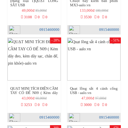
(Hàng loại 1)QUẠT LỒNG
Chuột bay kiêm bàn phím
SẮT USB
MX3-aalo.vn
49,000đ
133,000đ
85,000đ
180,000đ
3108
0
0
3530
0
0
0915460000
0915460000
- 28%
- 51%
QUẠT MINI TÍCH ĐIỆN CẦM
Quạt lồng sắt 4 cánh cổng
TAY CÓ ĐẾ N09 ( Kèm dây
USB - aalo.vn
đeo, kèm dây sạc, chân đế, pin
43,000đ
47,000đ
60,000đ
97,000đ
khỏe)-aalo.vn
3253
0
0
3000
0
0
0915460000
0915460000