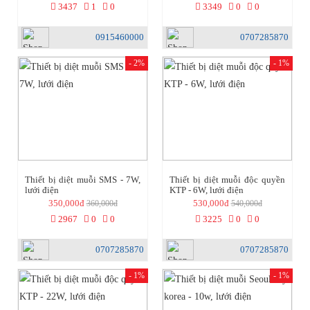
3437
1
0
3349
0
0
0915460000
0707285870
- 2%
- 1%
Thiết bị diệt muỗi SMS - 7W,
Thiết bị diệt muỗi độc quyền
lưới điện
KTP - 6W, lưới điện
350,000đ
530,000đ
360,000đ
540,000đ
2967
0
0
3225
0
0
0707285870
0707285870
- 1%
- 1%