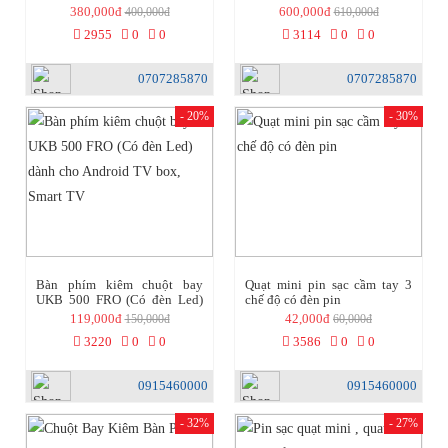
380,000đ
600,000đ
400,000đ
610,000đ
2955
0
0
3114
0
0
0707285870
0707285870
- 20%
- 30%
Bàn phím kiêm chuột bay
Quạt mini pin sạc cầm tay 3
UKB 500 FRO (Có đèn Led)
chế độ có đèn pin
dành cho Android TV box,
119,000đ
42,000đ
150,000đ
60,000đ
Smart TV
3220
0
0
3586
0
0
0915460000
0915460000
- 32%
- 27%