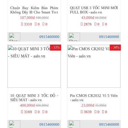
Chuột Bay Kiêm Bàn Phím
QUẠT USB 3 TỐC MINI MỚI
Không Dây I8 Cho Smart Tivi
FULL BOX - aalo.vn
& Android Box ( Có kèm pin
107,000đ
43,000đ
186,000đ
66,000đ
sạc 5C + Cáp sạc nhanh) -
3310
0
0
2876
0
0
aalo.vn
0915460000
0915460000
- 33%
- 34%
10 QUẠT MINI 3 TỐC ĐỘ -
Pin CMOS CR2032 Vỉ 5 Viên
SIÊU MÁT - aalo.vn
- aalo.vn
400,000đ
23,000đ
600,000đ
35,000đ
3169
0
0
3639
0
0
0915460000
0915460000