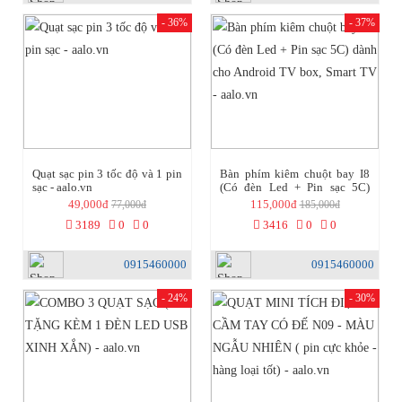
- 36%
- 37%
Quạt sạc pin 3 tốc độ và 1 pin
Bàn phím kiêm chuột bay I8
sạc - aalo.vn
(Có đèn Led + Pin sạc 5C)
dành cho Android TV box,
49,000đ
115,000đ
77,000đ
185,000đ
Smart TV - aalo.vn
3189
0
0
3416
0
0
0915460000
0915460000
- 24%
- 30%