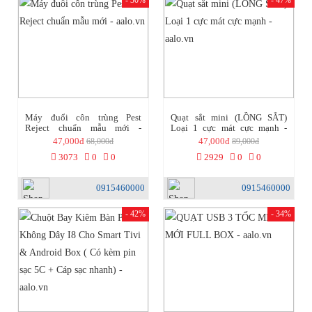
- 30%
- 47%
Máy đuổi côn trùng Pest
Quạt sắt mini (LỒNG SẮT)
Reject chuẩn mẫu mới -
Loại 1 cực mát cực mạnh -
aalo.vn
aalo.vn
47,000đ
47,000đ
68,000đ
89,000đ
3073
0
0
2929
0
0
0915460000
0915460000
- 42%
- 34%