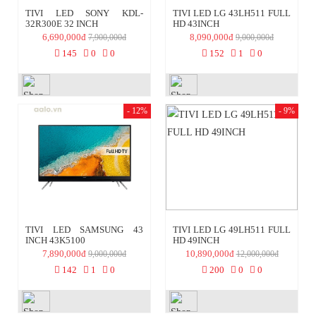
TIVI LED SONY KDL-
TIVI LED LG 43LH511 FULL
32R300E 32 INCH
HD 43INCH
6,690,000đ
8,090,000đ
7,900,000đ
9,000,000đ
145
0
0
152
1
0
- 12%
- 9%
TIVI LED SAMSUNG 43
TIVI LED LG 49LH511 FULL
INCH 43K5100
HD 49INCH
7,890,000đ
10,890,000đ
9,000,000đ
12,000,000đ
142
1
0
200
0
0