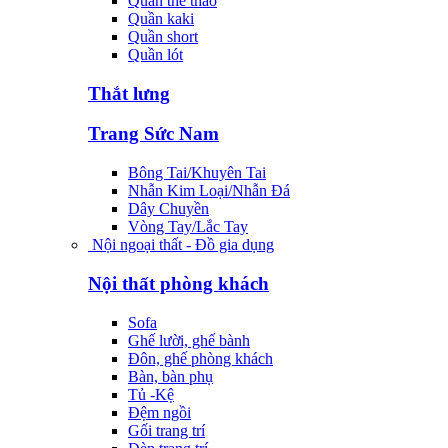
Quần thể thao
Quần kaki
Quần short
Quần lót
Thắt lưng
Trang Sức Nam
Bông Tai/Khuyên Tai
Nhẫn Kim Loại/Nhẫn Đá
Dây Chuyền
Vòng Tay/Lắc Tay
Nội ngoại thất - Đồ gia dụng
Nội thất phòng khách
Sofa
Ghế lười, ghế bành
Đôn, ghế phòng khách
Bàn, bàn phụ
Tủ -Kệ
Đệm ngồi
Gối trang trí