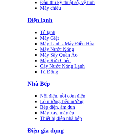
Đầu thu kỹ thuật số, vệ tinh
Máy chiếu
Điện lạnh
Tủ lạnh
Máy Giặt
Máy Lạnh - Máy Điều Hòa
Máy Nước Nóng
Máy Sấy Quần Áo
Máy Rửa Chén
Cây Nước Nóng Lạnh
Tủ Đông
Nhà Bếp
Nồi điện, nồi cơm điện
Lò nướng, bếp nướng
Bếp điện, ấm đun
Máy xay, máy ép
Thiết bị điện nhà bếp
Điện gia dụng