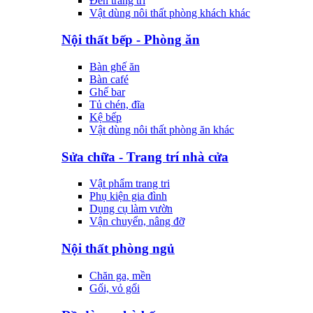
Đèn trang trí
Vật dùng nôi thất phòng khách khác
Nội thất bếp - Phòng ăn
Bàn ghế ăn
Bàn café
Ghế bar
Tủ chén, đĩa
Kệ bếp
Vật dùng nôi thất phòng ăn khác
Sửa chữa - Trang trí nhà cửa
Vật phẩm trang tri
Phụ kiện gia đình
Dụng cụ làm vườn
Vận chuyển, nâng đỡ
Nội thất phòng ngủ
Chăn ga, mền
Gối, vỏ gối