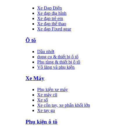
Xe Đạp Điện
Xe đạp địa hình
Xe đạp trẻ em
Xe đạp thể thao
Xe đạp Fixed gear
Ô tô
Dầu nhớt
dụng cụ & thiết bị ô tô
Phụ tùng & thiết bị ô tô
Vô lăng và phụ kiện
Xe Máy
Phụ kiện xe máy
Xe máy cũ
Xe số
Xe côn tay, xe phân khối lớn
Xe tay ga
Phụ kiện ô tô