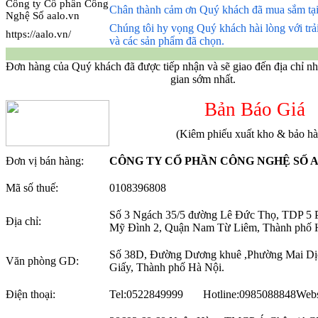
Công ty Cổ phần Công
Chân thành cảm ơn Quý khách đã mua sắm tại
Nghệ Số aalo.vn
Chúng tôi hy vọng Quý khách hài lòng với tr
https://aalo.vn/
và các sản phẩm đã chọn.
Đơn hàng của Quý khách đã được tiếp nhận và sẽ giao đến địa chỉ nh
gian sớm nhất.
Bản Báo Giá
(Kiêm phiếu xuất kho & bảo h
Đơn vị bán hàng:
CÔNG TY CỔ PHẦN CÔNG NGHỆ SỐ 
Mã số thuế:
0108396808
Số 3 Ngách 35/5 đường Lê Đức Thọ, TDP 5
Địa chỉ:
Mỹ Đình 2, Quận Nam Từ Liêm, Thành phố 
Số 38D, Đường Dương khuê ,Phường Mai Dị
Văn phòng GD:
Giấy, Thành phố Hà Nội.
Điện thoại:
Tel:0522849999 Hotline:0985088848
Webs