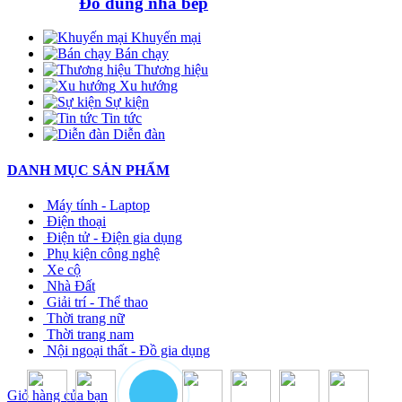
Đồ dùng nhà bếp
Khuyến mại
Bán chạy
Thương hiệu
Xu hướng
Sự kiện
Tin tức
Diễn đàn
DANH MỤC SẢN PHẨM
Máy tính - Laptop
Điện thoại
Điện tử - Điện gia dụng
Phụ kiện công nghệ
Xe cộ
Nhà Đất
Giải trí - Thể thao
Thời trang nữ
Thời trang nam
Nội ngoại thất - Đồ gia dụng
Giỏ hàng của bạn