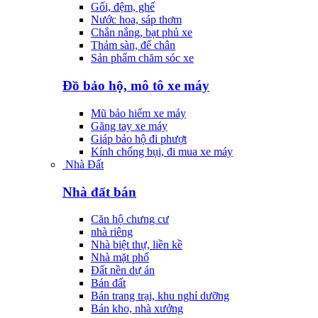
Gối, đệm, ghế
Nước hoa, sáp thơm
Chắn nắng, bạt phủ xe
Thảm sàn, để chân
Sản phẩm chăm sóc xe
Đồ bảo hộ, mô tô xe máy
Mũ bảo hiểm xe máy
Găng tay xe máy
Giáp bảo hộ đi phượt
Kính chống bụi, đi mua xe máy
Nhà Đất
Nhà đất bán
Căn hộ chưng cư
nhà riêng
Nhà biệt thự, liền kề
Nhà mặt phố
Đất nền dự án
Bán đất
Bán trang trại, khu nghỉ dưỡng
Bán kho, nhà xưởng