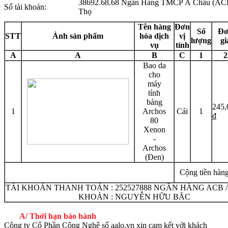
38692.68.68 Ngân Hàng TMCP Á Châu (AC
Số tài khoản:
Thọ
Tên hàng
Đơn
Số
Đơ
STT
Ảnh sản phẩm
hóa dịch
vị
lượng
gi
vụ
tính
A
A
B
C
1
2
Bao da
cho
máy
tính
bảng
245,
1
Archos
Cái
1
₫
80
Xenon
-
Archos
(Đen)
Cộng tiền hàng
TÀI KHOẢN THANH TOÁN : 252527888 NGÂN HÀNG ACB /
KHOẢN : NGUYỄN HỮU BĂC
A/ Thời hạn bảo hành
Công ty Cổ Phần Công Nghệ số aalo.vn xin cam kết với khách