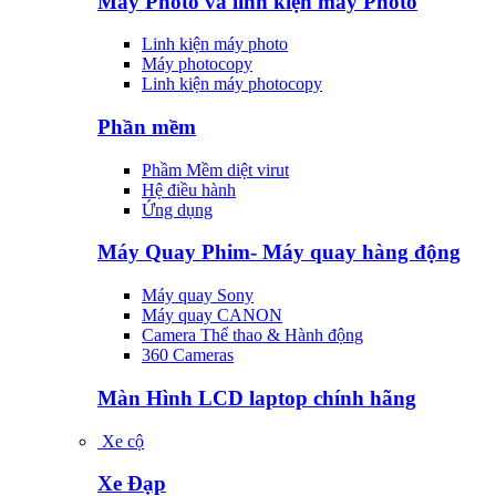
Máy Photo và linh kiện máy Photo
Linh kiện máy photo
Máy photocopy
Linh kiện máy photocopy
Phần mềm
Phầm Mềm diệt virut
Hệ điều hành
Ứng dụng
Máy Quay Phim- Máy quay hàng động
Máy quay Sony
Máy quay CANON
Camera Thể thao & Hành động
360 Cameras
Màn Hình LCD laptop chính hãng
Xe cộ
Xe Đạp