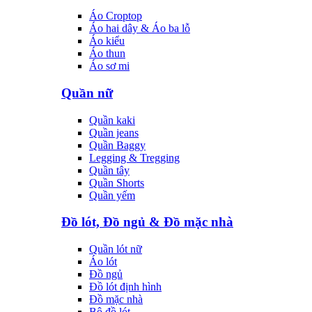
Áo Croptop
Áo hai dây & Áo ba lỗ
Áo kiểu
Áo thun
Áo sơ mi
Quần nữ
Quần kaki
Quần jeans
Quần Baggy
Legging & Tregging
Quần tây
Quần Shorts
Quần yếm
Đồ lót, Đồ ngủ & Đồ mặc nhà
Quần lót nữ
Áo lót
Đồ ngủ
Đồ lót định hình
Đồ mặc nhà
Bộ đồ lót