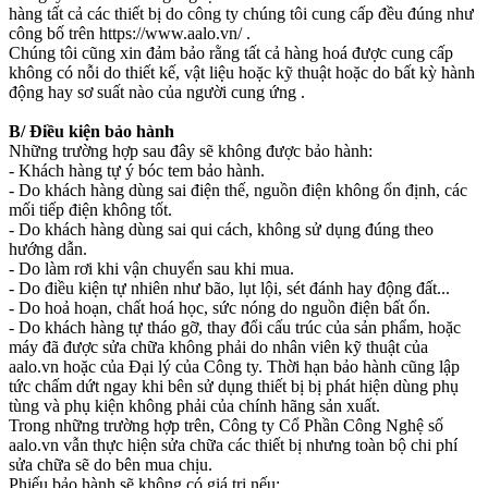
hàng tất cả các thiết bị do công ty chúng tôi cung cấp đều đúng như
công bố trên https://www.aalo.vn/ .
Chúng tôi cũng xin đảm bảo rằng tất cả hàng hoá được cung cấp
không có nỗi do thiết kế, vật liệu hoặc kỹ thuật hoặc do bất kỳ hành
động hay sơ suất nào của người cung ứng .
B/ Điều kiện bảo hành
Những trường hợp sau đây sẽ không được bảo hành:
- Khách hàng tự ý bóc tem bảo hành.
- Do khách hàng dùng sai điện thế, nguồn điện không ổn định, các
mối tiếp điện không tốt.
- Do khách hàng dùng sai qui cách, không sử dụng đúng theo
hướng dẫn.
- Do làm rơi khi vận chuyển sau khi mua.
- Do điều kiện tự nhiên như bão, lụt lội, sét đánh hay động đất...
- Do hoả hoạn, chất hoá học, sức nóng do nguồn điện bất ổn.
- Do khách hàng tự tháo gỡ, thay đổi cấu trúc của sản phẩm, hoặc
máy đã được sửa chữa không phải do nhân viên kỹ thuật của
aalo.vn hoặc của Đại lý của Công ty. Thời hạn bảo hành cũng lập
tức chấm dứt ngay khi bên sử dụng thiết bị bị phát hiện dùng phụ
tùng và phụ kiện không phải của chính hãng sản xuất.
Trong những trường hợp trên, Công ty Cổ Phần Công Nghệ số
aalo.vn vẫn thực hiện sửa chữa các thiết bị nhưng toàn bộ chi phí
sửa chữa sẽ do bên mua chịu.
Phiếu bảo hành sẽ không có giá trị nếu: