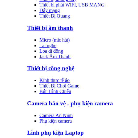
Thiết bị phát WIFI, USB MẠNG
Dây mạng
Thiết Bị Quang
Thiết bị âm thanh
Micro (míc hát)
Tai nghe
Loa di động
Jack Âm Thanh
Thiết bị công nghệ
Kính thực tế ảo
Thiết Bị Chơi Game
Bút Trình Chiếu
Camera bảo vệ - phụ kiện camera
Camera An Ninh
Phụ kiện camera
Linh phụ kiện Laptop