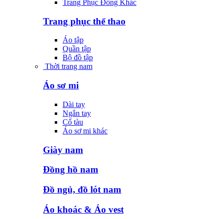
Trang Phục Đông Khác
Trang phục thể thao
Áo tập
Quần tập
Bộ đồ tập
Thời trang nam
Áo sơ mi
Dài tay
Ngắn tay
Cổ tàu
Áo sơ mi khác
Giày nam
Đồng hồ nam
Đồ ngủ, đồ lót nam
Áo khoác & Áo vest