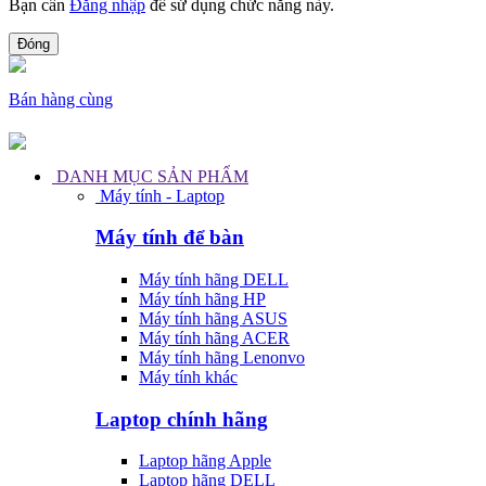
Bạn cần
Đăng nhập
để sử dụng chức năng này.
Đóng
Bán hàng cùng
DANH MỤC SẢN PHẨM
Máy tính - Laptop
Máy tính để bàn
Máy tính hãng DELL
Máy tính hãng HP
Máy tính hãng ASUS
Máy tính hãng ACER
Máy tính hãng Lenonvo
Máy tính khác
Laptop chính hãng
Laptop hãng Apple
Laptop hãng DELL