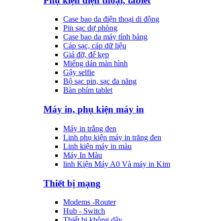
Phụ kiện điện thoại, tablet
Case bao da điện thoại di động
Pin sạc dự phòng
Case bao da máy tính bảng
Cáp sạc, cáp dữ liệu
Giá đỡ, đế kẹp
Miếng dán màn hình
Gậy selfie
Bộ sạc pin, sạc đa năng
Bàn phím tablet
Máy in, phụ kiện máy in
Máy in trắng đen
Linh phụ kiện máy in trăng đen
Linh kiện máy in màu
Máy In Màu
linh Kiện Máy A0 Và máy in Kim
Thiết bị mạng
Modems -Router
Hub - Switch
Thiết bị không dây