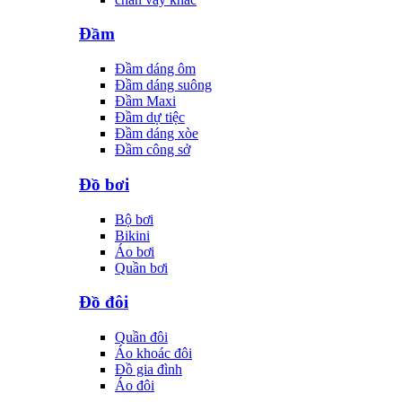
Đầm
Đầm dáng ôm
Đầm dáng suông
Đầm Maxi
Đầm dự tiệc
Đầm dáng xòe
Đầm công sở
Đồ bơi
Bộ bơi
Bikini
Áo bơi
Quần bơi
Đồ đôi
Quần đôi
Áo khoác đôi
Đồ gia đình
Áo đôi