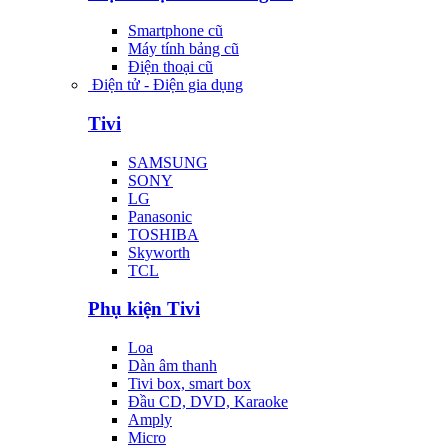
Smartphone cũ
Máy tính bảng cũ
Điện thoại cũ
Điện tử - Điện gia dụng
Tivi
SAMSUNG
SONY
LG
Panasonic
TOSHIBA
Skyworth
TCL
Phụ kiện Tivi
Loa
Dàn âm thanh
Tivi box, smart box
Đầu CD, DVD, Karaoke
Amply
Micro