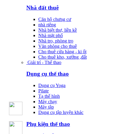
Nhà đất thuê
Căn hộ chưng cư
nhà riêng
Nhà biệt thự, liền kề
Nhà mặt phố
Nhà trọ, phòng trọ
Văn phòng cho thuê
Cho thuê cửa hàng - ki ốt
Cho thuê kho, xưởng ,đất
Giải trí - Thể thao
Dụng cụ thể thao
Dụng cụ Yoga
Pilate
Tạ thể hình
Máy chạy
Máy tập
Dụng cụ tập luyện khác
Phụ kiện thể thao