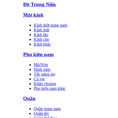
Đồ Trung Niên
Mắt kính
Kính thời trang nam
Kính mát
Kính lão
Kính cận
Kính khác
Phụ kiện nam
Mũ/Nón
Hình xăm
Tất/ găng tay
Cà vạt
Khăn choàng
Phụ kiện nam khác
Quần
Quần jeans nam
Quần tây