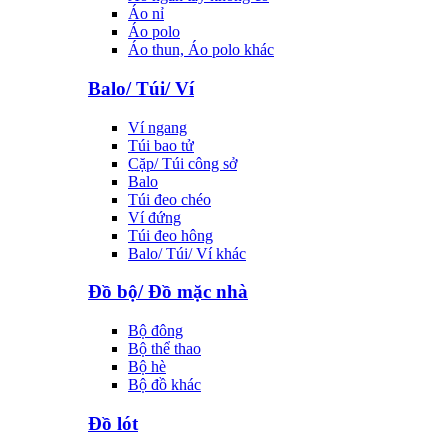
Áo nỉ
Áo polo
Áo thun, Áo polo khác
Balo/ Túi/ Ví
Ví ngang
Túi bao tử
Cặp/ Túi công sở
Balo
Túi đeo chéo
Ví đứng
Túi đeo hông
Balo/ Túi/ Ví khác
Đồ bộ/ Đồ mặc nhà
Bộ đông
Bộ thể thao
Bộ hè
Bộ đồ khác
Đồ lót