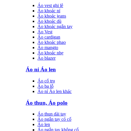
Áo vest ghi lê
Áo khoác nỉ
Áo khoác jeans
Áo khoác dù
Áo khoác ngắn tay
Áo Vest
Áo cardigan
Áo khoác phao
Áo mangto
Áo khoác nhẹ
Áo blazer
Áo nỉ Áo len
Áo cổ trụ
Áo ba lỗ
Áo nỉ Áo len khác
Áo thun, Áo polo
Áo thun dài tay
Áo ngắn tay có cổ
Áo len
Áo ngắn tay không cổ