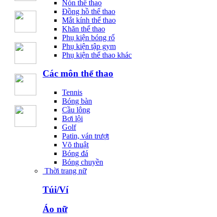
Nón thể thao
Đồng hồ thể thao
Mắt kính thể thao
Khăn thể thao
Phụ kiện bóng rổ
Phụ kiện tập gym
Phụ kiện thể thao khác
Các môn thể thao
Tennis
Bóng bàn
Cầu lông
Bơi lội
Golf
Patin, ván trượt
Võ thuật
Bóng đá
Bóng chuyền
Thời trang nữ
Túi/Ví
Áo nữ