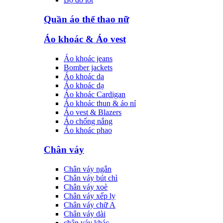
Quần áo thể thao nữ
Áo khoác & Áo vest
Áo khoác jeans
Bomber jackets
Áo khoác da
Áo khoác dạ
Áo khoác Cardigan
Áo khoác thun & áo nỉ
Áo vest & Blazers
Áo chống nắng
Áo khoác phao
Chân váy
Chân váy ngắn
Chân váy bút chì
Chân váy xoè
Chân váy xếp ly
Chân váy chữ A
Chân váy dài
chân váy khác