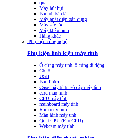
quạt
Máy hút bụi
Bàn ủi, bàn là
Máy phát điện dân dụng
Máy sấy tóc
Máy khâu mini
Hàng khác
Phụ kiện công nghệ
Phụ kiện linh kiện máy tính
Ổ cứng máy tính, ổ cứng di động
Chuột
USB
Bàn Phím
Case máy tính- vỏ cây máy tính
card màn hình
CPU máy tính
mainboard máy tính
Ram máy tính
Màn hình máy tính
Quạt CPU (Fan CPU)
Webcam máy tính