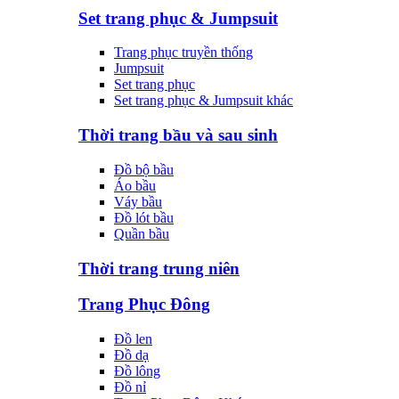
Set trang phục & Jumpsuit
Trang phục truyền thống
Jumpsuit
Set trang phục
Set trang phục & Jumpsuit khác
Thời trang bầu và sau sinh
Đồ bộ bầu
Áo bầu
Váy bầu
Đồ lót bầu
Quần bầu
Thời trang trung niên
Trang Phục Đông
Đồ len
Đồ dạ
Đồ lông
Đồ nỉ