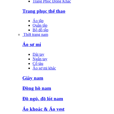
Trang Phục Đông Khác
Trang phục thể thao
Áo tập
Quần tập
Bộ đồ tập
Thời trang nam
Áo sơ mi
Dài tay
Ngắn tay
Cổ tàu
Áo sơ mi khác
Giày nam
Đồng hồ nam
Đồ ngủ, đồ lót nam
Áo khoác & Áo vest