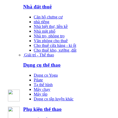
Nhà đất thuê
Căn hộ chưng cư
nhà riêng
Nhà biệt thự, liền kề
Nhà mặt phố
Nhà trọ, phòng trọ
Văn phòng cho thuê
Cho thuê cửa hàng - ki ốt
Cho thuê kho, xưởng ,đất
Giải trí - Thể thao
Dụng cụ thể thao
Dụng cụ Yoga
Pilate
Tạ thể hình
Máy chạy
Máy tập
Dụng cụ tập luyện khác
Phụ kiện thể thao