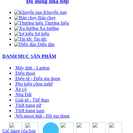
Đồ dùng nhà bếp
Khuyến mại
Bán chạy
Thương hiệu
Xu hướng
Sự kiện
Tin tức
Diễn đàn
DANH MỤC SẢN PHẨM
Máy tính - Laptop
Điện thoại
Điện tử - Điện gia dụng
Phụ kiện công nghệ
Xe cộ
Nhà Đất
Giải trí - Thể thao
Thời trang nữ
Thời trang nam
Nội ngoại thất - Đồ gia dụng
Giỏ hàng của bạn