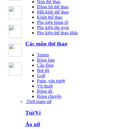
Nón thể thao
Đồng hồ thể thao
Mắt kính thể thao
Khăn thể thao
Phụ kiện bóng rổ
Phụ kiện tập gym
Phụ kiện thể thao khác
Các môn thể thao
Tennis
Bóng bàn
Cầu lông
Bơi lội
Golf
Patin, ván trượt
Võ thuật
Bóng đá
Bóng chuyền
Thời trang nữ
Túi/Ví
Áo nữ