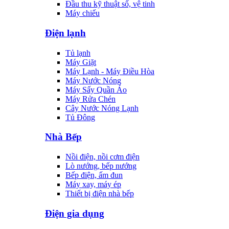
Đầu thu kỹ thuật số, vệ tinh
Máy chiếu
Điện lạnh
Tủ lạnh
Máy Giặt
Máy Lạnh - Máy Điều Hòa
Máy Nước Nóng
Máy Sấy Quần Áo
Máy Rửa Chén
Cây Nước Nóng Lạnh
Tủ Đông
Nhà Bếp
Nồi điện, nồi cơm điện
Lò nướng, bếp nướng
Bếp điện, ấm đun
Máy xay, máy ép
Thiết bị điện nhà bếp
Điện gia dụng