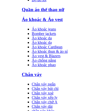
Quần áo thể thao nữ
Áo khoác & Áo vest
Áo khoác jeans
Bomber jackets
Áo khoác da
Áo khoác dạ
Áo khoác Cardigan
Áo khoác thun & áo nỉ
Áo vest & Blazers
Áo chống nắng
Áo khoác phao
Chân váy
Chân váy ngắn
Chân váy bút chì
Chân váy xoè
Chân váy xếp ly
Chân váy chữ A
Chân váy dài
chân váy khác