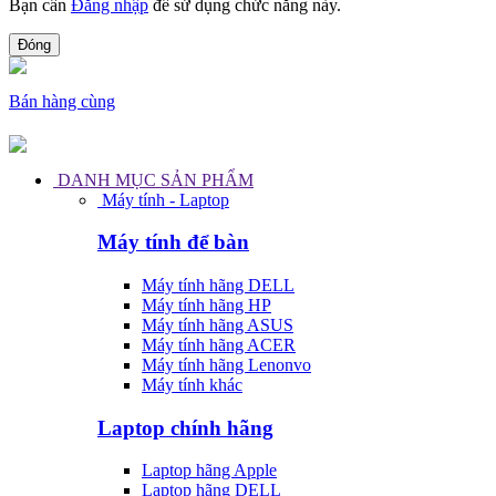
Bạn cần
Đăng nhập
để sử dụng chức năng này.
Đóng
Bán hàng cùng
DANH MỤC SẢN PHẨM
Máy tính - Laptop
Máy tính để bàn
Máy tính hãng DELL
Máy tính hãng HP
Máy tính hãng ASUS
Máy tính hãng ACER
Máy tính hãng Lenonvo
Máy tính khác
Laptop chính hãng
Laptop hãng Apple
Laptop hãng DELL