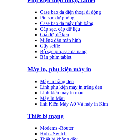
Phụ kiện điện thoại, tablet
Case bao da điện thoại di động
Pin sạc dự phòng
Case bao da máy tính bảng
Cáp sạc, cáp dữ liệu
Giá đỡ, đế kẹp
Miếng dán màn hình
Gậy selfie
Bộ sạc pin, sạc đa năng
Bàn phím tablet
Máy in, phụ kiện máy in
Máy in trắng đen
Linh phụ kiện máy in trăng đen
Linh kiện máy in màu
Máy In Màu
linh Kiện Máy A0 Và máy in Kim
Thiết bị mạng
Modems -Router
Hub - Switch
Thiết bị không dây