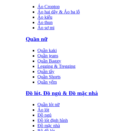
Áo Croptop
Áo hai dây & Áo ba lỗ
Áo kiểu
Áo thun
Áo sơ mi
Quần nữ
Quần kaki
Quần jeans
Quần Baggy
Legging & Tregging
Quần tây
Quần Shorts
Quần yếm
Đồ lót, Đồ ngủ & Đồ mặc nhà
Quần lót nữ
Áo lót
Đồ ngủ
Đồ lót định hình
Đồ mặc nhà
Bộ đồ lót