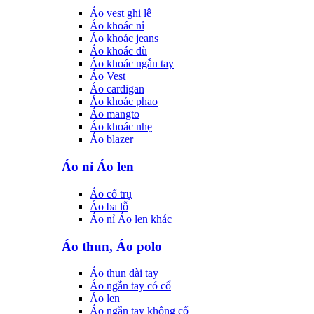
Áo vest ghi lê
Áo khoác nỉ
Áo khoác jeans
Áo khoác dù
Áo khoác ngắn tay
Áo Vest
Áo cardigan
Áo khoác phao
Áo mangto
Áo khoác nhẹ
Áo blazer
Áo nỉ Áo len
Áo cổ trụ
Áo ba lỗ
Áo nỉ Áo len khác
Áo thun, Áo polo
Áo thun dài tay
Áo ngắn tay có cổ
Áo len
Áo ngắn tay không cổ