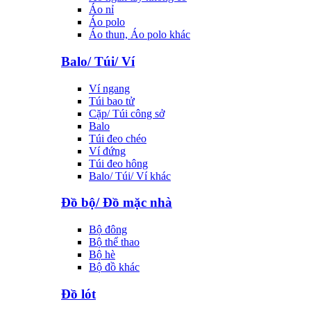
Áo nỉ
Áo polo
Áo thun, Áo polo khác
Balo/ Túi/ Ví
Ví ngang
Túi bao tử
Cặp/ Túi công sở
Balo
Túi đeo chéo
Ví đứng
Túi đeo hông
Balo/ Túi/ Ví khác
Đồ bộ/ Đồ mặc nhà
Bộ đông
Bộ thể thao
Bộ hè
Bộ đồ khác
Đồ lót