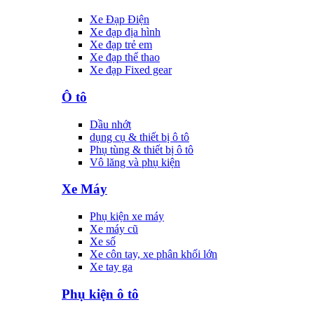
Xe Đạp Điện
Xe đạp địa hình
Xe đạp trẻ em
Xe đạp thể thao
Xe đạp Fixed gear
Ô tô
Dầu nhớt
dụng cụ & thiết bị ô tô
Phụ tùng & thiết bị ô tô
Vô lăng và phụ kiện
Xe Máy
Phụ kiện xe máy
Xe máy cũ
Xe số
Xe côn tay, xe phân khối lớn
Xe tay ga
Phụ kiện ô tô