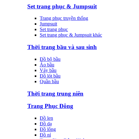
Set trang phục & Jumpsuit
Trang phục truyền thống
Jumpsuit
Set trang phục
Set trang phục & Jumpsuit khác
Thời trang bầu và sau sinh
Đồ bộ bầu
Áo bầu
Váy bầu
Đồ lót bầu
Quần bầu
Thời trang trung niên
Trang Phục Đông
Đồ len
Đồ dạ
Đồ lông
Đồ nỉ