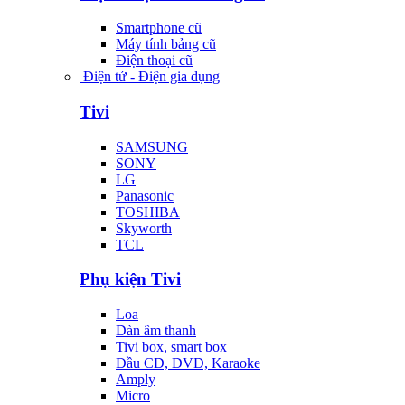
Smartphone cũ
Máy tính bảng cũ
Điện thoại cũ
Điện tử - Điện gia dụng
Tivi
SAMSUNG
SONY
LG
Panasonic
TOSHIBA
Skyworth
TCL
Phụ kiện Tivi
Loa
Dàn âm thanh
Tivi box, smart box
Đầu CD, DVD, Karaoke
Amply
Micro