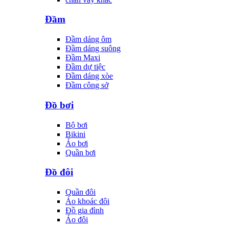
Đầm
Đầm dáng ôm
Đầm dáng suông
Đầm Maxi
Đầm dự tiệc
Đầm dáng xòe
Đầm công sở
Đồ bơi
Bộ bơi
Bikini
Áo bơi
Quần bơi
Đồ đôi
Quần đôi
Áo khoác đôi
Đồ gia đình
Áo đôi