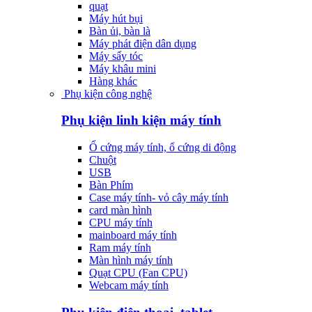
quạt
Máy hút bụi
Bàn ủi, bàn là
Máy phát điện dân dụng
Máy sấy tóc
Máy khâu mini
Hàng khác
Phụ kiện công nghệ
Phụ kiện linh kiện máy tính
Ổ cứng máy tính, ổ cứng di động
Chuột
USB
Bàn Phím
Case máy tính- vỏ cây máy tính
card màn hình
CPU máy tính
mainboard máy tính
Ram máy tính
Màn hình máy tính
Quạt CPU (Fan CPU)
Webcam máy tính