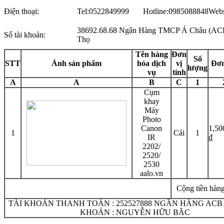
Điện thoại:
Tel:0522849999 Hotline:0985088848
Webs
38692.68.68 Ngân Hàng TMCP Á Châu (AC
Số tài khoản:
Thọ
Tên hàng
Đơn
Số
STT
Ảnh sản phẩm
hóa dịch
vị
Đơn
lượng
vụ
tính
A
A
B
C
1
Cụm
khay
Máy
Photo
Canon
1,50
1
Cái
1
IR
₫
2202/
2520/
2530
aalo.vn
Cộng tiền hàng
TÀI KHOẢN THANH TOÁN : 252527888 NGÂN HÀNG ACB 
KHOẢN : NGUYỄN HỮU BĂC