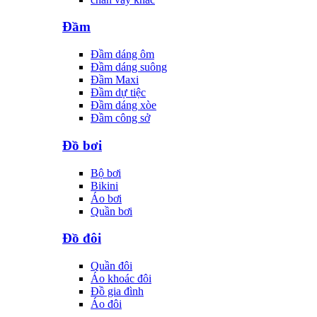
Đầm
Đầm dáng ôm
Đầm dáng suông
Đầm Maxi
Đầm dự tiệc
Đầm dáng xòe
Đầm công sở
Đồ bơi
Bộ bơi
Bikini
Áo bơi
Quần bơi
Đồ đôi
Quần đôi
Áo khoác đôi
Đồ gia đình
Áo đôi