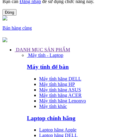
Bạn cần
Đăng nhập
để sử dụng chức năng này.
Đóng
Bán hàng cùng
DANH MỤC SẢN PHẨM
Máy tính - Laptop
Máy tính để bàn
Máy tính hãng DELL
Máy tính hãng HP
Máy tính hãng ASUS
Máy tính hãng ACER
Máy tính hãng Lenonvo
Máy tính khác
Laptop chính hãng
Laptop hãng Apple
Laptop hãng DELL