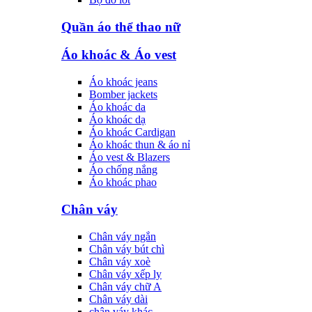
Quần áo thể thao nữ
Áo khoác & Áo vest
Áo khoác jeans
Bomber jackets
Áo khoác da
Áo khoác dạ
Áo khoác Cardigan
Áo khoác thun & áo nỉ
Áo vest & Blazers
Áo chống nắng
Áo khoác phao
Chân váy
Chân váy ngắn
Chân váy bút chì
Chân váy xoè
Chân váy xếp ly
Chân váy chữ A
Chân váy dài
chân váy khác