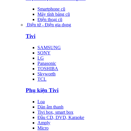
Smartphone cũ
Máy tính bảng cũ
Điện thoại cũ
Điện tử - Điện gia dụng
Tivi
SAMSUNG
SONY
LG
Panasonic
TOSHIBA
Skyworth
TCL
Phụ kiện Tivi
Loa
Dàn âm thanh
Tivi box, smart box
Đầu CD, DVD, Karaoke
Amply
Micro