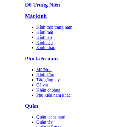
Đồ Trung Niên
Mắt kính
Kính thời trang nam
Kính mát
Kính lão
Kính cận
Kính khác
Phụ kiện nam
Mũ/Nón
Hình xăm
Tất/ găng tay
Cà vạt
Khăn choàng
Phụ kiện nam khác
Quần
Quần jeans nam
Quần tây