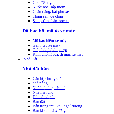
Gối, đệm, ghế
Nước hoa, sáp thơm
Chắn nắng, bạt phủ xe
Thảm sàn, để chân
Sản phẩm chăm sóc xe
Đồ bảo hộ, mô tô xe máy
Mũ bảo hiểm xe máy
Găng tay xe máy
Giáp bảo hộ đi phượt
Kính chống bụi, đi mua xe máy
Nhà Đất
Nhà đất bán
Căn hộ chưng cư
nhà riêng
Nhà biệt thự, liền kề
Nhà mặt phố
Đất nền dự án
Bán đất
Bán trang trại, khu nghỉ dưỡng
Bán kho, nhà xưởng