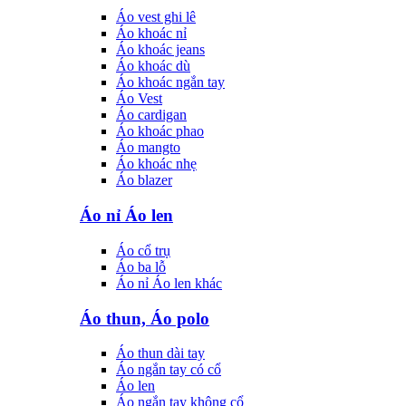
Áo vest ghi lê
Áo khoác nỉ
Áo khoác jeans
Áo khoác dù
Áo khoác ngắn tay
Áo Vest
Áo cardigan
Áo khoác phao
Áo mangto
Áo khoác nhẹ
Áo blazer
Áo nỉ Áo len
Áo cổ trụ
Áo ba lỗ
Áo nỉ Áo len khác
Áo thun, Áo polo
Áo thun dài tay
Áo ngắn tay có cổ
Áo len
Áo ngắn tay không cổ