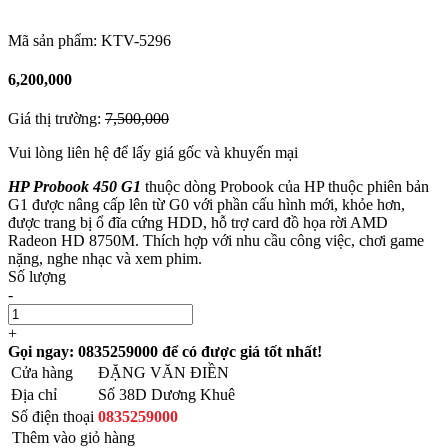
Mã sản phẩm:
KTV-5296
6,200,000
Giá thị trường:
7,500,000
Vui lòng liên hệ để lấy giá gốc và khuyến mại
HP Probook 450 G1
thuộc dòng Probook của HP thuộc phiên bản
G1 được nâng cấp lên từ G0 với phần cấu hình mới, khỏe hơn,
được trang bị ổ đĩa cứng HDD, hỗ trợ card đồ họa rời AMD
Radeon HD 8750M. Thích hợp với nhu cầu công việc, chơi game
nặng, nghe nhạc và xem phim.
Số lượng
-
+
Gọi ngay: 0835259000 để có được giá tốt nhất!
Cửa hàng
ĐẶNG VĂN ĐIỀN
Địa chỉ
Số 38D Dương Khuê
Số điện thoại
0835259000
Thêm vào giỏ hàng