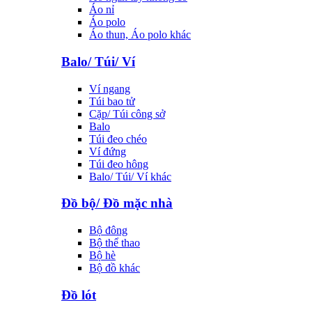
Áo nỉ
Áo polo
Áo thun, Áo polo khác
Balo/ Túi/ Ví
Ví ngang
Túi bao tử
Cặp/ Túi công sở
Balo
Túi đeo chéo
Ví đứng
Túi đeo hông
Balo/ Túi/ Ví khác
Đồ bộ/ Đồ mặc nhà
Bộ đông
Bộ thể thao
Bộ hè
Bộ đồ khác
Đồ lót