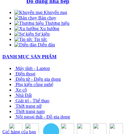
Đồ dùng nhà bếp
Khuyến mại
Bán chạy
Thương hiệu
Xu hướng
Sự kiện
Tin tức
Diễn đàn
DANH MỤC SẢN PHẨM
Máy tính - Laptop
Điện thoại
Điện tử - Điện gia dụng
Phụ kiện công nghệ
Xe cộ
Nhà Đất
Giải trí - Thể thao
Thời trang nữ
Thời trang nam
Nội ngoại thất - Đồ gia dụng
Giỏ hàng của bạn