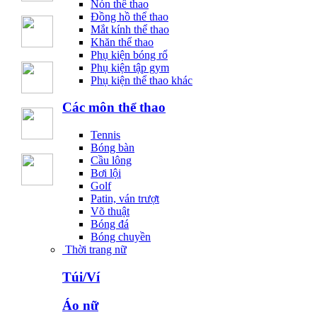
Nón thể thao
Đồng hồ thể thao
Mắt kính thể thao
Khăn thể thao
Phụ kiện bóng rổ
Phụ kiện tập gym
Phụ kiện thể thao khác
Các môn thể thao
Tennis
Bóng bàn
Cầu lông
Bơi lội
Golf
Patin, ván trượt
Võ thuật
Bóng đá
Bóng chuyền
Thời trang nữ
Túi/Ví
Áo nữ