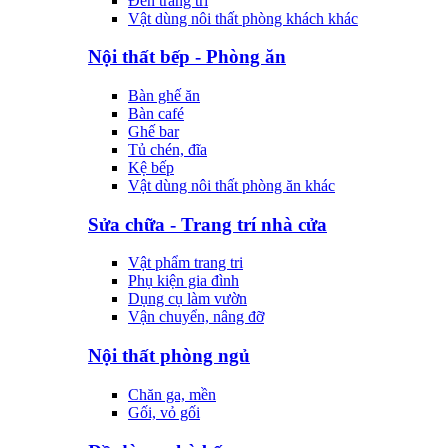
Đèn trang trí
Vật dùng nôi thất phòng khách khác
Nội thất bếp - Phòng ăn
Bàn ghế ăn
Bàn café
Ghế bar
Tủ chén, đĩa
Kệ bếp
Vật dùng nôi thất phòng ăn khác
Sửa chữa - Trang trí nhà cửa
Vật phẩm trang tri
Phụ kiện gia đình
Dụng cụ làm vườn
Vận chuyển, nâng đỡ
Nội thất phòng ngủ
Chăn ga, mền
Gối, vỏ gối