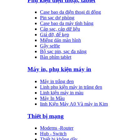
Phụ kiện điện thoại, tablet
Case bao da điện thoại di động
Pin sạc dự phòng
Case bao da máy tính bảng
Cáp sạc, cáp dữ liệu
Giá đỡ, đế kẹp
Miếng dán màn hình
Gậy selfie
Bộ sạc pin, sạc đa năng
Bàn phím tablet
Máy in, phụ kiện máy in
Máy in trắng đen
Linh phụ kiện máy in trăng đen
Linh kiện máy in màu
Máy In Màu
linh Kiện Máy A0 Và máy in Kim
Thiết bị mạng
Modems -Router
Hub - Switch
Thiết bị không dây