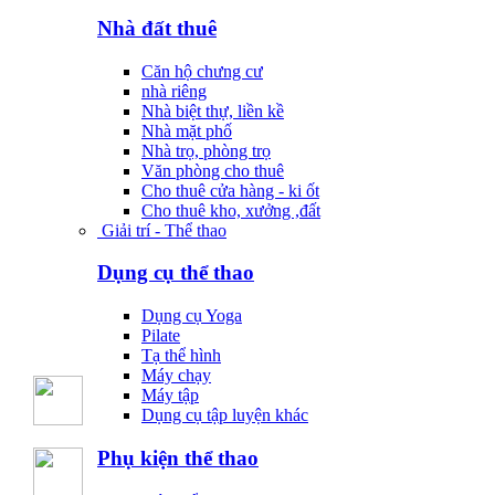
Nhà đất thuê
Căn hộ chưng cư
nhà riêng
Nhà biệt thự, liền kề
Nhà mặt phố
Nhà trọ, phòng trọ
Văn phòng cho thuê
Cho thuê cửa hàng - ki ốt
Cho thuê kho, xưởng ,đất
Giải trí - Thể thao
Dụng cụ thể thao
Dụng cụ Yoga
Pilate
Tạ thể hình
Máy chạy
Máy tập
Dụng cụ tập luyện khác
Phụ kiện thể thao