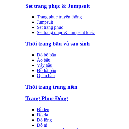
Set trang phục & Jumpsuit
Trang phục truyền thống
Jumpsuit
Set trang phục
Set trang phục & Jumpsuit khác
Thời trang bầu và sau sinh
Đồ bộ bầu
Áo bầu
Váy bầu
Đồ lót bầu
Quần bầu
Thời trang trung niên
Trang Phục Đông
Đồ len
Đồ dạ
Đồ lông
Đồ nỉ