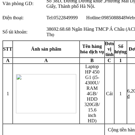
Số 38D, Đường Dương khuê ,Phường Mai Dị
Văn phòng GD:
Giấy, Thành phố Hà Nội.
Điện thoại:
Tel:0522849999 Hotline:0985088848
Webs
38692.68.68 Ngân Hàng TMCP Á Châu (AC
Số tài khoản:
Thọ
Đơn
Tên hàng
Số
STT
Ảnh sản phẩm
vị
Đơ
hóa dịch vụ
lượng
tính
A
A
B
C
1
Laptop
HP 450
G1 (i5-
4300U/
RAM
6,2
1
4GB/
Cái
1
₫
HDD
320GB/
15.6
inch
HD)
Cộng tiền hàn