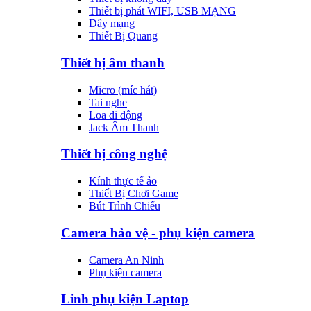
Thiết bị phát WIFI, USB MẠNG
Dây mạng
Thiết Bị Quang
Thiết bị âm thanh
Micro (míc hát)
Tai nghe
Loa di động
Jack Âm Thanh
Thiết bị công nghệ
Kính thực tế ảo
Thiết Bị Chơi Game
Bút Trình Chiếu
Camera bảo vệ - phụ kiện camera
Camera An Ninh
Phụ kiện camera
Linh phụ kiện Laptop