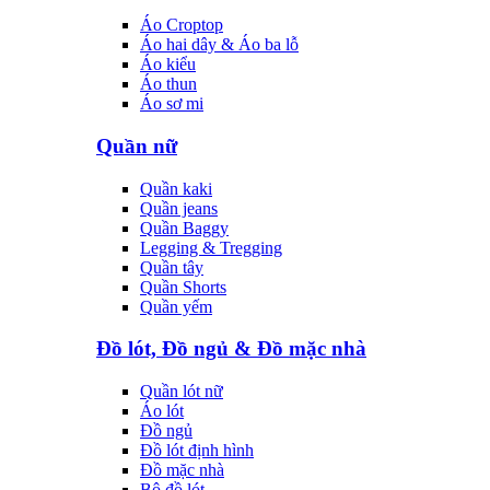
Áo Croptop
Áo hai dây & Áo ba lỗ
Áo kiểu
Áo thun
Áo sơ mi
Quần nữ
Quần kaki
Quần jeans
Quần Baggy
Legging & Tregging
Quần tây
Quần Shorts
Quần yếm
Đồ lót, Đồ ngủ & Đồ mặc nhà
Quần lót nữ
Áo lót
Đồ ngủ
Đồ lót định hình
Đồ mặc nhà
Bộ đồ lót