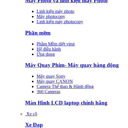
Máy Photo và linh kiện máy Photo
Linh kiện máy photo
Máy photocopy
Linh kiện máy photocopy
Phần mềm
Phầm Mềm diệt virut
Hệ điều hành
Ứng dụng
Máy Quay Phim- Máy quay hàng động
Máy quay Sony
Máy quay CANON
Camera Thể thao & Hành động
360 Cameras
Màn Hình LCD laptop chính hãng
Xe cộ
Xe Đạp