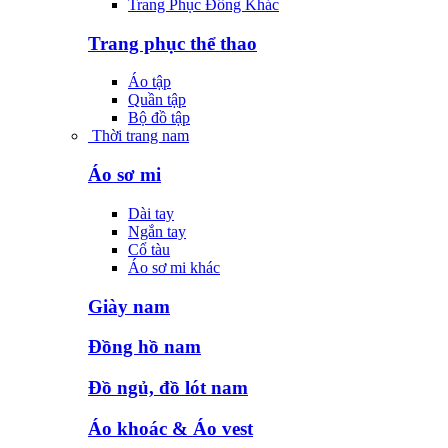
Trang Phục Đông Khác
Trang phục thể thao
Áo tập
Quần tập
Bộ đồ tập
Thời trang nam
Áo sơ mi
Dài tay
Ngắn tay
Cổ tàu
Áo sơ mi khác
Giày nam
Đồng hồ nam
Đồ ngủ, đồ lót nam
Áo khoác & Áo vest