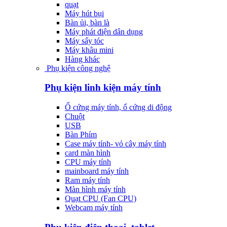
quạt
Máy hút bụi
Bàn ủi, bàn là
Máy phát điện dân dụng
Máy sấy tóc
Máy khâu mini
Hàng khác
Phụ kiện công nghệ
Phụ kiện linh kiện máy tính
Ổ cứng máy tính, ổ cứng di động
Chuột
USB
Bàn Phím
Case máy tính- vỏ cây máy tính
card màn hình
CPU máy tính
mainboard máy tính
Ram máy tính
Màn hình máy tính
Quạt CPU (Fan CPU)
Webcam máy tính