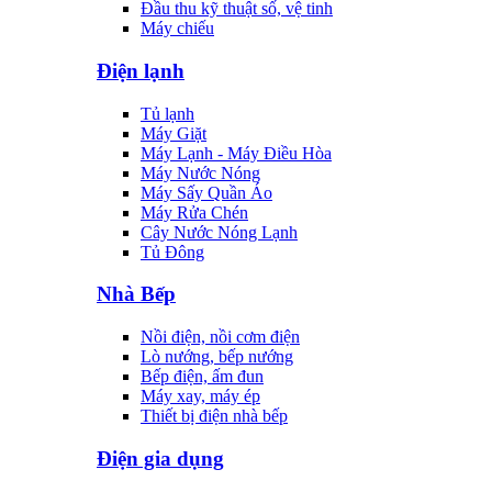
Đầu thu kỹ thuật số, vệ tinh
Máy chiếu
Điện lạnh
Tủ lạnh
Máy Giặt
Máy Lạnh - Máy Điều Hòa
Máy Nước Nóng
Máy Sấy Quần Áo
Máy Rửa Chén
Cây Nước Nóng Lạnh
Tủ Đông
Nhà Bếp
Nồi điện, nồi cơm điện
Lò nướng, bếp nướng
Bếp điện, ấm đun
Máy xay, máy ép
Thiết bị điện nhà bếp
Điện gia dụng