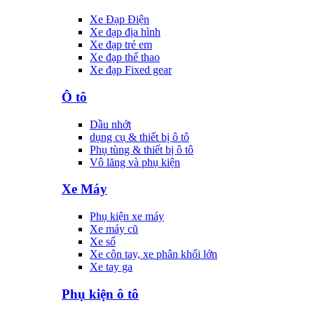
Xe Đạp Điện
Xe đạp địa hình
Xe đạp trẻ em
Xe đạp thể thao
Xe đạp Fixed gear
Ô tô
Dầu nhớt
dụng cụ & thiết bị ô tô
Phụ tùng & thiết bị ô tô
Vô lăng và phụ kiện
Xe Máy
Phụ kiện xe máy
Xe máy cũ
Xe số
Xe côn tay, xe phân khối lớn
Xe tay ga
Phụ kiện ô tô