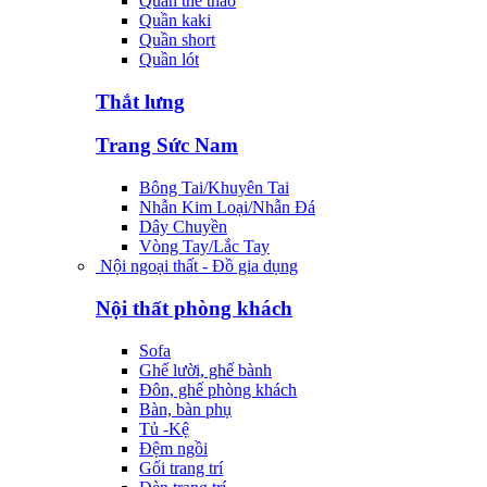
Quần thể thao
Quần kaki
Quần short
Quần lót
Thắt lưng
Trang Sức Nam
Bông Tai/Khuyên Tai
Nhẫn Kim Loại/Nhẫn Đá
Dây Chuyền
Vòng Tay/Lắc Tay
Nội ngoại thất - Đồ gia dụng
Nội thất phòng khách
Sofa
Ghế lười, ghế bành
Đôn, ghế phòng khách
Bàn, bàn phụ
Tủ -Kệ
Đệm ngồi
Gối trang trí