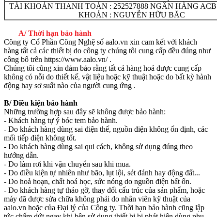
TÀI KHOẢN THANH TOÁN : 252527888 NGÂN HÀNG ACB 
KHOẢN : NGUYỄN HỮU BĂC
A/ Thời hạn bảo hành
Công ty Cổ Phần Công Nghệ số aalo.vn xin cam kết với khách
hàng tất cả các thiết bị do công ty chúng tôi cung cấp đều đúng như
công bố trên https://www.aalo.vn/ .
Chúng tôi cũng xin đảm bảo rằng tất cả hàng hoá được cung cấp
không có nỗi do thiết kế, vật liệu hoặc kỹ thuật hoặc do bất kỳ hành
động hay sơ suất nào của người cung ứng .
B/ Điều kiện bảo hành
Những trường hợp sau đây sẽ không được bảo hành:
- Khách hàng tự ý bóc tem bảo hành.
- Do khách hàng dùng sai điện thế, nguồn điện không ổn định, các
mối tiếp điện không tốt.
- Do khách hàng dùng sai qui cách, không sử dụng đúng theo
hướng dẫn.
- Do làm rơi khi vận chuyển sau khi mua.
- Do điều kiện tự nhiên như bão, lụt lội, sét đánh hay động đất...
- Do hoả hoạn, chất hoá học, sức nóng do nguồn điện bất ổn.
- Do khách hàng tự tháo gỡ, thay đổi cấu trúc của sản phẩm, hoặc
máy đã được sửa chữa không phải do nhân viên kỹ thuật của
aalo.vn hoặc của Đại lý của Công ty. Thời hạn bảo hành cũng lập
tức chấm dứt ngay khi bên sử dụng thiết bị bị phát hiện dùng phụ