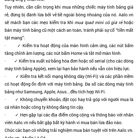
Tuy nhiên, cần cẩn trọng khi mua những chiếc máy tính bảng giá
rẻ, đừng bị đánh lừa bởi vẻ bề ngoài bóng nhoáng của nó. Aalo.vn
sẽ mách bạn các mẹo kiểm tra khi
mua Ipad mini cũ giá rẻ
hoặc
bán máy tính bảng cũ một cách an toàn, tránh phải sự cố “tiền mất
tật mang”:
· ✓ Kiểm tra hoạt động của màn hình cảm ứng, các nút bấm
tăng chỉnh âm lượng, các nút bấm Home và tắt mở màn hình.
· ✓ Kiểm tra xuất xứ bằng hóa đơn hoặc số serial (cho các dòng
máy tính bảng Apple), xem lại hạn bảo hành nếu vẫn còn hiệu lực.
· ✓ Kiểm tra kết nối mạng không dây (Wi-Fi) và các phần mềm
có hoạt động ổn định với máy tính bảng. Đa số các dòng máy tính
bảng như Samsung, Apple, Asus...đều tích hợp Wi-Fi.
· ✓ Không chuyển khoản, đặt cọc hay trả góp với người mua là
cá nhân hoặc công ty không đáng tin cậy.
· ✓ Hẹn gặp tại các địa điểm công cộng và thông báo với nhân
viên Aalo.vn nếu bắt gặp bất kỳ hành vi mua bán lừa đảo nào.
Chúc các bạn có những trải nghiệm mua bán tuyệt vời trên Aalo.vn.
Aalo.vn - Muốn Là Có.