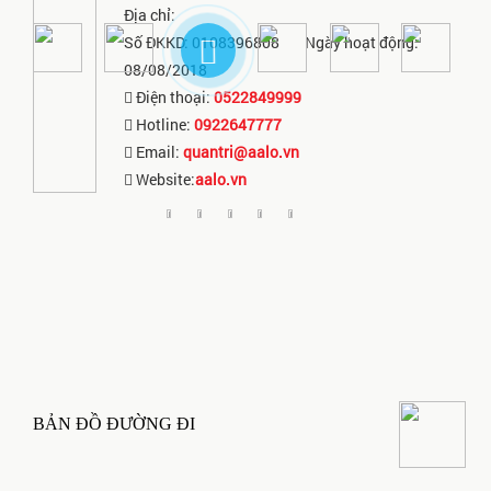
Địa chỉ:
Số ĐKKD: 0108396808
Ngày hoạt động:
08/08/2018
Điện thoại:
0522849999
Hotline:
0922647777
Email:
quantri@aalo.vn
Website:
aalo.vn
BẢN ĐỒ ĐƯỜNG ĐI