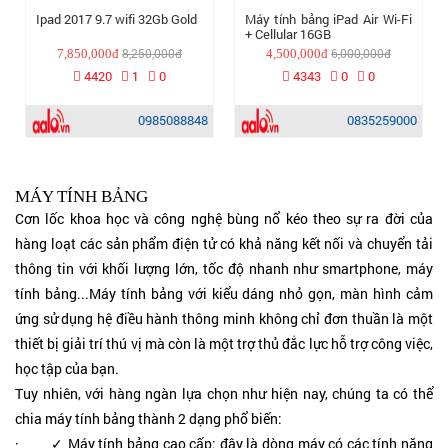
Ipad 2017 9.7 wifi 32Gb Gold
Máy tính bảng iPad Air Wi-Fi
+ Cellular 16GB
8,250,000đ
6,000,000đ
7,850,000đ
4,500,000đ
4420
1
0
4343
0
0
0985088848
0835259000
MÁY TÍNH BẢNG
Cơn lốc khoa học và công nghệ bùng nổ kéo theo sự ra đời của
hàng loạt các sản phẩm điện tử có khả năng kết nối và chuyển tải
thông tin với khối lượng lớn, tốc độ nhanh như smartphone, máy
tính bảng...Máy tính bảng với kiểu dáng nhỏ gọn, màn hình cảm
ứng sử dụng hệ điều hành thông minh không chỉ đơn thuần là một
thiết bị giải trí thú vị mà còn là một trợ thủ đắc lực hỗ trợ công việc,
học tập của bạn.
Tuy nhiên, với hàng ngàn lựa chọn như hiện nay, chúng ta có thể
chia máy tính bảng thành 2 dạng phổ biến:
· ✓ Máy tính bảng cao cấp: đây là dòng máy có các tính năng